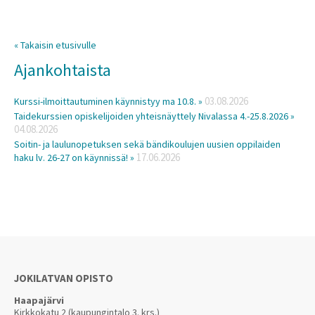
« Takaisin etusivulle
Ajankohtaista
03.08.2026
Kurssi-ilmoittautuminen käynnistyy ma 10.8. »
Taidekurssien opiskelijoiden yhteisnäyttely Nivalassa 4.-25.8.2026 »
04.08.2026
Soitin- ja laulunopetuksen sekä bändikoulujen uusien oppilaiden
17.06.2026
haku lv. 26-27 on käynnissä! »
JOKILATVAN OPISTO
Haapajärvi
Kirkkokatu 2 (kaupungintalo 3. krs.)