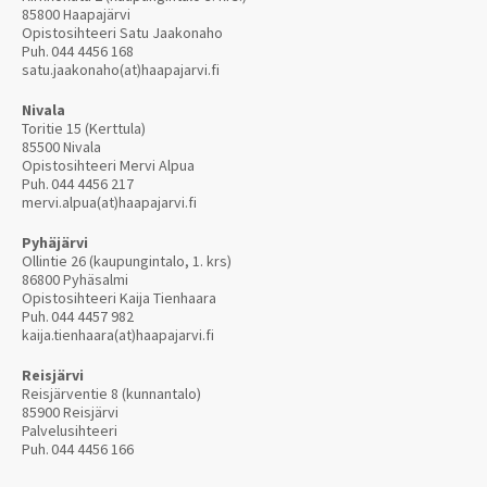
85800 Haapajärvi
Opistosihteeri Satu Jaakonaho
Puh.
044 4456 168
satu.jaakonaho(at)haapajarvi.fi
Nivala
Toritie 15 (Kerttula)
85500 Nivala
Opistosihteeri Mervi Alpua
Puh.
044 4456 217
mervi.alpua(at)haapajarvi.fi
Pyhäjärvi
Ollintie 26 (kaupungintalo, 1. krs)
86800 Pyhäsalmi
Opistosihteeri Kaija Tienhaara
Puh.
044 4457 982
kaija.tienhaara(at)haapajarvi.fi
Reisjärvi
Reisjärventie 8 (kunnantalo)
85900 Reisjärvi
Palvelusihteeri
Puh.
044 4456 166