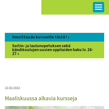
Siirry
sisältöön
Ilmoittaudu kursseille tästä ! »
Soitin- ja laulunopetuksen sekä
bändikoulujen uusien oppilaiden haku lv. 26-
27 »
22.02.2022
Maaliskuussa alkavia kursseja