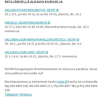
REISJÄRVELLÄ ALKAVIA KURSSEJA
04110414 PUUKONVALMISTUS, KEVÄT
25.2.-6.3., pe klo 18-21, la-su klo 10-16, yläaste, ilm. 23.2.
04830111 SEURATANSSIKURSSI
SU 27.2.2022 klo 15.45-19.45, Niemenkartanon koulu, ilm. 25.2.
mennessä.
04110404 LASIN HIEKKAPUHALLUSKORISTELU, KEVÄT
18.-26.3., pe klo 18-21 ja la klo 10-15.15., yläaste, ilm. 4.3.
04110416 LASIN LUMO, KEVÄT
31.3.-14.4., to klo 18-21, yläaste, ilm. 17.3. mennessä.
HUOM! Kesäjumppiin ilmoittautuminen on menossa paraikaa. Varaa
oma paikkasi kursseille nyt!
Ilmoittautuminen ja tarkemmat tiedot
netin
kautta tai soittamalla
Hpj 044 4456 168, Nla 044 4456 217, Phj 044 4457 982 ja Rsj 044 4456
166.
Takaisin
Arkisto
|