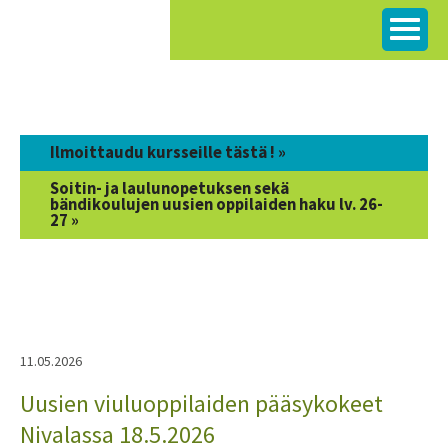
Siirry
sisältöön
Ilmoittaudu kursseille tästä ! »
Soitin- ja laulunopetuksen sekä
bändikoulujen uusien oppilaiden haku lv. 26-
27 »
11.05.2026
Uusien viuluoppilaiden pääsykokeet
Nivalassa 18.5.2026