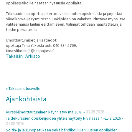
oppilaspaikoille haetaan nyt uusia oppilaita.
Tilaisuudessa opettaja kertoo viulunsoiton opiskelusta ja järjestää
sävelkorva- ja rytmitestin. Hakijoiden on valmistauduttava myös itse
valitsemansa laulun esittämiseen. Valinnat tehdään haastattelun ja
testin perusteella.
Ilmoittautumiset ja lisätiedot:
opettaja Tiina Ylikoski puh. 040-834 5769,
tiina.ylikoski(ät)haapajarvi.fi
Takaisin
Arkisto
|
« Takaisin etusivulle
Ajankohtaista
03.08.2026
Kurssi-ilmoittautuminen käynnistyy ma 10.8. »
Taidekurssien opiskelijoiden yhteisnäyttely Nivalassa 4.-25.8.2026 »
04.08.2026
Soitin- ja laulunopetuksen sekä bändikoulujen uusien oppilaiden