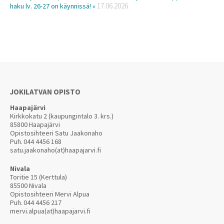
17.06.2026
haku lv. 26-27 on käynnissä! »
JOKILATVAN OPISTO
Haapajärvi
Kirkkokatu 2 (kaupungintalo 3. krs.)
85800 Haapajärvi
Opistosihteeri Satu Jaakonaho
Puh.
044 4456 168
satu.jaakonaho(at)haapajarvi.fi
Nivala
Toritie 15 (Kerttula)
85500 Nivala
Opistosihteeri Mervi Alpua
Puh.
044 4456 217
mervi.alpua(at)haapajarvi.fi