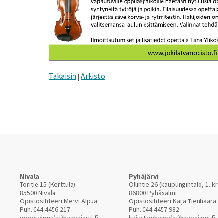
Takaisin
Arkisto
|
Nivala
Pyhäjärvi
Toritie 15 (Kerttula)
Ollintie 26 (kaupungintalo, 1. kr
85500 Nivala
86800 Pyhäsalmi
Opistosihteeri Mervi Alpua
Opistosihteeri Kaija Tienhaara
Puh.
044 4456 217
Puh.
044 4457 982
mervi.alpua(at)haapajarvi.fi
kaija.tienhaara(at)haapajarvi.fi