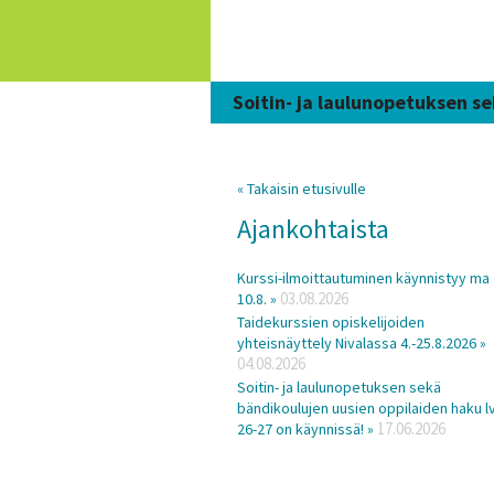
Siirry
sisältöön
Soitin- ja laulunopetuksen se
« Takaisin etusivulle
Ajankohtaista
Kurssi-ilmoittautuminen käynnistyy ma
03.08.2026
10.8. »
Taidekurssien opiskelijoiden
yhteisnäyttely Nivalassa 4.-25.8.2026 »
04.08.2026
Soitin- ja laulunopetuksen sekä
bändikoulujen uusien oppilaiden haku lv
17.06.2026
26-27 on käynnissä! »