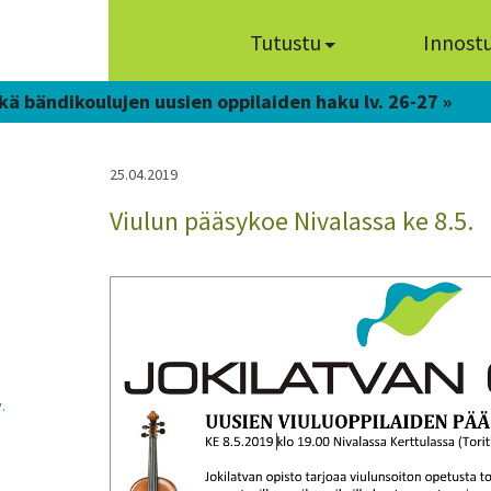
Tutustu
Innost
kä bändikoulujen uusien oppilaiden haku lv. 26-27 »
25.04.2019
Viulun pääsykoe Nivalassa ke 8.5.
.