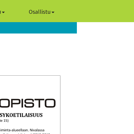
u
Osallistu