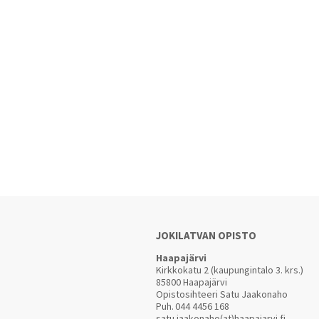
JOKILATVAN OPISTO
Haapajärvi
Kirkkokatu 2 (kaupungintalo 3. krs.)
85800 Haapajärvi
Opistosihteeri Satu Jaakonaho
Puh.
044 4456 168
satu.jaakonaho(at)haapajarvi.fi