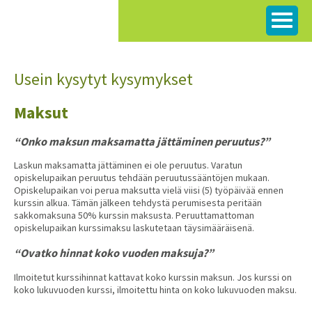
Siirry
sisältöön
Usein kysytyt kysymykset
Maksut
“Onko maksun maksamatta jättäminen peruutus?”
Laskun maksamatta jättäminen ei ole peruutus. Varatun
opiskelupaikan peruutus tehdään peruutussääntöjen mukaan.
Opiskelupaikan voi perua maksutta vielä viisi (5) työpäivää ennen
kurssin alkua. Tämän jälkeen tehdystä perumisesta peritään
sakkomaksuna 50% kurssin maksusta. Peruuttamattoman
opiskelupaikan kurssimaksu laskutetaan täysimääräisenä.
“Ovatko hinnat koko vuoden maksuja?”
Ilmoitetut kurssihinnat kattavat koko kurssin maksun. Jos kurssi on
koko lukuvuoden kurssi, ilmoitettu hinta on koko lukuvuoden maksu.