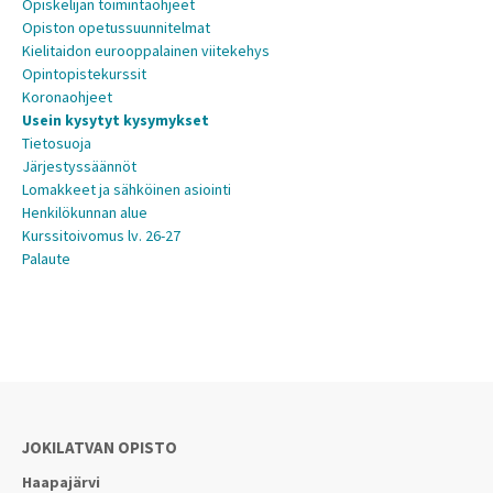
Opiskelijan toimintaohjeet
Opiston opetussuunnitelmat
Kielitaidon eurooppalainen viitekehys
Opintopistekurssit
Koronaohjeet
Usein kysytyt kysymykset
Tietosuoja
Järjestyssäännöt
Lomakkeet ja sähköinen asiointi
Henkilökunnan alue
Kurssitoivomus lv. 26-27
Palaute
JOKILATVAN OPISTO
Haapajärvi