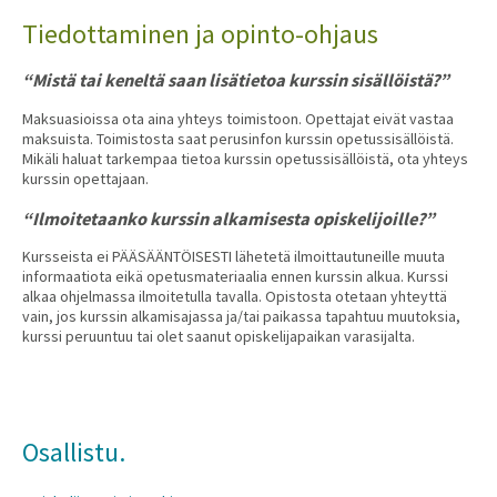
Tiedottaminen ja opinto-ohjaus
“Mistä tai keneltä saan lisätietoa kurssin sisällöistä?”
Maksuasioissa ota aina yhteys toimistoon. Opettajat eivät vastaa
maksuista. Toimistosta saat perusinfon kurssin opetussisällöistä.
Mikäli haluat tarkempaa tietoa kurssin opetussisällöistä, ota yhteys
kurssin opettajaan.
“Ilmoitetaanko kurssin alkamisesta opiskelijoille?”
Kursseista ei PÄÄSÄÄNTÖISESTI lähetetä ilmoittautuneille muuta
informaatiota eikä opetusmateriaalia ennen kurssin alkua. Kurssi
alkaa ohjelmassa ilmoitetulla tavalla. Opistosta otetaan yhteyttä
vain, jos kurssin alkamisajassa ja/tai paikassa tapahtuu muutoksia,
kurssi peruuntuu tai olet saanut opiskelijapaikan varasijalta.
Osallistu.