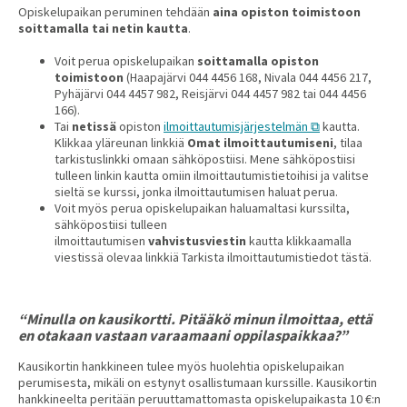
Opiskelupaikan peruminen tehdään
aina opiston toimistoon
soittamalla tai netin kautta
.
Voit perua opiskelupaikan
soittamalla opiston
toimistoon
(Haapajärvi 044 4456 168, Nivala 044 4456 217,
Pyhäjärvi 044 4457 982, Reisjärvi 044 4457 982 tai 044 4456
166).
Tai
netissä
opiston
ilmoittautumisjärjestelmän
kautta.
Klikkaa yläreunan linkkiä
Omat ilmoittautumiseni
, tilaa
tarkistuslinkki omaan sähköpostiisi. Mene sähköpostiisi
tulleen linkin kautta omiin ilmoittautumistietoihisi ja valitse
sieltä se kurssi, jonka ilmoittautumisen haluat perua.
Voit myös perua opiskelupaikan haluamaltasi kurssilta,
sähköpostiisi tulleen
ilmoittautumisen
vahvistusviestin
kautta klikkaamalla
viestissä olevaa linkkiä Tarkista ilmoittautumistiedot tästä.
“Minulla on kausikortti. Pitääkö minun ilmoittaa, että
en otakaan vastaan varaamaani oppilaspaikkaa?”
Kausikortin hankkineen tulee myös huolehtia opiskelupaikan
perumisesta, mikäli on estynyt osallistumaan kurssille. Kausikortin
hankkineelta peritään peruuttamattomasta opiskelupaikasta 10 €:n