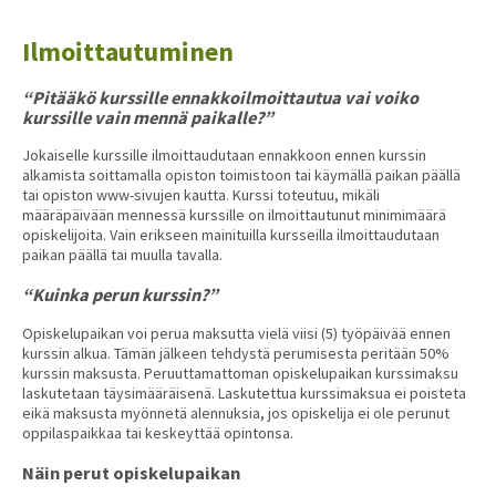
Ilmoittautuminen
“Pitääkö kurssille ennakkoilmoittautua vai voiko
kurssille vain mennä paikalle?”
Jokaiselle kurssille ilmoittaudutaan ennakkoon ennen kurssin
alkamista soittamalla opiston toimistoon tai käymällä paikan päällä
tai opiston www-sivujen kautta. Kurssi toteutuu, mikäli
määräpäivään mennessä kurssille on ilmoittautunut minimimäärä
opiskelijoita. Vain erikseen mainituilla kursseilla ilmoittaudutaan
paikan päällä tai muulla tavalla.
“Kuinka perun kurssin?”
Opiskelupaikan voi perua maksutta vielä viisi (5) työpäivää ennen
kurssin alkua. Tämän jälkeen tehdystä perumisesta peritään 50%
kurssin maksusta. Peruuttamattoman opiskelupaikan kurssimaksu
laskutetaan täysimääräisenä. Laskutettua kurssimaksua ei poisteta
eikä maksusta myönnetä alennuksia, jos opiskelija ei ole perunut
oppilaspaikkaa tai keskeyttää opintonsa.
Näin perut opiskelupaikan