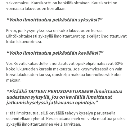
sakkomaksu. Kausikortti on henkilökohtainen. Kausikortti on
voimassa lukuvuoden kerrallaan.
“Voiko ilmoittautua pelkästään syksyksi?”
Ei voi, jos kysymyksessä on koko lukuvuoden kurssi.
Lähtökohtaisesti syksyllä ilmoittautuvat opiskelijat ilmoittautuvat
koko lukuvuodeksi.
“Voiko ilmoittautua pelkästään kevääksi?”
Voi. Kevätlukukaudelle ilmoittautuvat opiskelijat maksavat 60%
koko lukuvuoden kurssin maksusta. Jos kysymyksessä on vain
kevätlukukauden kurssi, opiskelija maksaa luonnollisesti koko
maksun.
“Pitääkö TAITEEN PERUSOPETUKSEEN ilmoittautua
uudestaan syksyllä, jos on keväällä ilmoittanut
jatkamiskyselyssä jatkavansa opintoja.”
Pitää ilmoittautua, sillä keväällä tehdyn kyselyn perusteella
suunnitellaan ryhmät. Kesän aikana mieli voi vielä muuttua ja siksi
syksyllä ilmoittautuminen vielä tarvitaan.