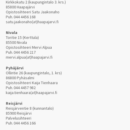
Kirkkokatu 2 (kaupungintalo 3. krs.)
85800 Haapajärvi
Opistosihteeri Satu Jaakonaho
Puh.
044 4456 168
satu.jaakonaho(at)haapajarvi.fi
Nivala
Toritie 15 (Kerttula)
85500 Nivala
Opistosihteeri Mervi Alpua
Puh.
044 4456 217
mervi.alpua(at)haapajarvi.fi
Pyhäjärvi
Ollintie 26 (kaupungintalo, 1. krs)
86800 Pyhäsalmi
Opistosihteeri Kaija Tienhaara
Puh.
044 4457 982
kaija.tienhaara(at)haapajarvi.fi
Reisjärvi
Reisjärventie 8 (kunnantalo)
85900 Reisjärvi
Palvelusihteeri
Puh.
044 4456 166