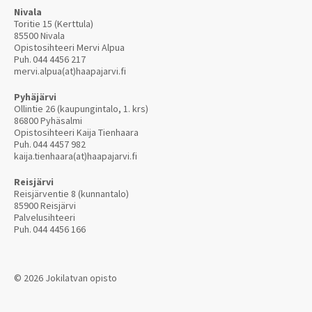
Nivala
Toritie 15 (Kerttula)
85500 Nivala
Opistosihteeri Mervi Alpua
Puh.
044 4456 217
mervi.alpua(at)haapajarvi.fi
Pyhäjärvi
Ollintie 26 (kaupungintalo, 1. krs)
86800 Pyhäsalmi
Opistosihteeri Kaija Tienhaara
Puh.
044 4457 982
kaija.tienhaara(at)haapajarvi.fi
Reisjärvi
Reisjärventie 8 (kunnantalo)
85900 Reisjärvi
Palvelusihteeri
Puh.
044 4456 166
© 2026 Jokilatvan opisto