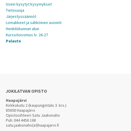
Usein kysytyt kysymykset
Tietosuoja
Järjestyssäännöt
Lomakkeet ja sähköinen asiointi
Henkilökunnan alue
Kurssitoivomus lv. 26-27
Palaute
JOKILATVAN OPISTO
Haapajärvi
Kirkkokatu 2 (kaupungintalo 3. krs.)
85800 Haapajärvi
Opistosihteeri Satu Jaakonaho
Puh.
044 4456 168
satu.jaakonaho(at)haapajarvi.fi