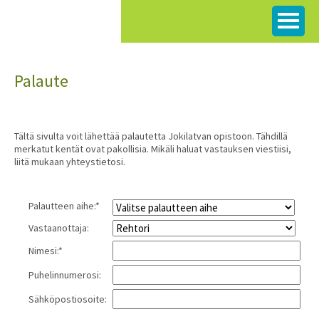
Siirry
sisältöön
Palaute
Tältä sivulta voit lähettää palautetta Jokilatvan opistoon. Tähdillä
merkatut kentät ovat pakollisia. Mikäli haluat vastauksen viestiisi,
liitä mukaan yhteystietosi.
Palautteen aihe:*
Vastaanottaja:
Nimesi:*
Puhelinnumerosi:
Sähköpostiosoite: