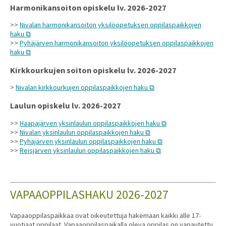
Harmonikansoiton opiskelu lv. 2026-2027
>>
Nivalan harmonikansoiton yksilöopetuksen oppilaspaikkojen
haku
>>
Pyhäjärven harmonikansoiton yksilöopetuksen oppilaspaikkojen
haku
Kirkkourkujen soiton opiskelu lv. 2026-2027
>
Nivalan kirkkourkujen oppilaspaikkojen haku
Laulun opiskelu lv. 2026-2027
>>
Haapajärven yksinlaulun oppilaspaikkojen haku
>>
Nivalan yksinlaulun oppilaspaikkojen haku
>>
Pyhäjärven yksinlaulun oppilaspaikkojen haku
>>
Reisjärven yksinlaulun oppilaspaikkojen haku
VAPAAOPPILASHAKU 2026-2027
Vapaaoppilaspaikkaa ovat oikeutettuja hakemaan kaikki alle 17-
vuotiaat oppilaat. Vapaaoppilaspaikalla oleva oppilas on vapautettu