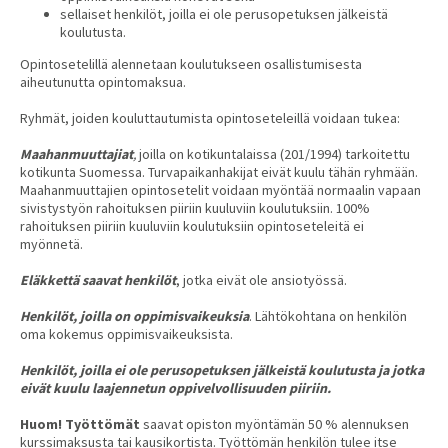
sellaiset henkilöt, joilla ei ole perusopetuksen jälkeistä
koulutusta.
Opintosetelillä alennetaan koulutukseen osallistumisesta
aiheutunutta opintomaksua.
Ryhmät, joiden kouluttautumista opintoseteleillä voidaan tukea:
Maahanmuuttajiat
,
joilla on kotikuntalaissa (201/1994) tarkoitettu
kotikunta Suomessa. Turvapaikanhakijat eivät kuulu tähän ryhmään.
Maahanmuuttajien opintosetelit voidaan myöntää normaalin vapaan
sivistystyön rahoituksen piiriin kuuluviin koulutuksiin. 100%
rahoituksen piiriin kuuluviin koulutuksiin opintoseteleitä ei
myönnetä.
Eläkkettä saavat henkilöt
, jotka eivät ole ansiotyössä.
Henkilöt, joilla on oppimisvaikeuksia
. Lähtökohtana on henkilön
oma kokemus oppimisvaikeuksista.
Henkilöt, joilla ei ole perusopetuksen jälkeistä koulutusta ja jotka
eivät kuulu laajennetun oppivelvollisuuden piiriin.
Huom! Työttömät
saavat opiston myöntämän 50 % alennuksen
kurssimaksusta tai kausikortista. Työttömän henkilön tulee itse