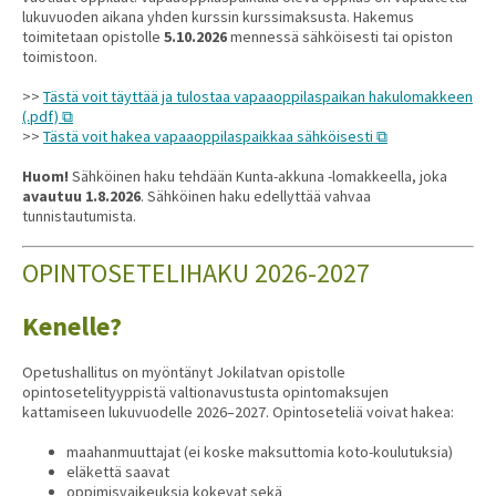
lukuvuoden aikana yhden kurssin kurssimaksusta. Hakemus
toimitetaan opistolle
5.10.2026
mennessä sähköisesti tai opiston
toimistoon.
>>
Tästä voit täyttää ja tulostaa vapaaoppilaspaikan hakulomakkeen
(.pdf)
>>
Tästä voit hakea vapaaoppilaspaikkaa sähköisesti
Huom!
Sähköinen haku tehdään Kunta-akkuna -lomakkeella, joka
avautuu 1.8.2026
. Sähköinen haku edellyttää vahvaa
tunnistautumista.
OPINTOSETELIHAKU 2026-2027
Kenelle?
Opetushallitus on myöntänyt Jokilatvan opistolle
opintosetelityyppistä valtionavustusta opintomaksujen
kattamiseen lukuvuodelle 2026–2027. Opintoseteliä voivat hakea:
maahanmuuttajat (ei koske maksuttomia koto-koulutuksia)
eläkettä saavat
oppimisvaikeuksia kokevat sekä