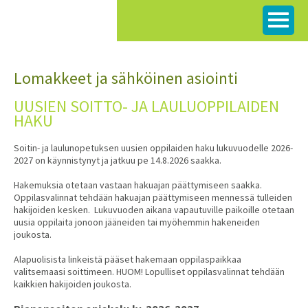
Siirry
sisältöön
Lomakkeet ja sähköinen asiointi
UUSIEN SOITTO- JA LAULUOPPILAIDEN
HAKU
Soitin- ja laulunopetuksen uusien oppilaiden haku lukuvuodelle 2026-
2027 on käynnistynyt ja jatkuu pe 14.8.2026 saakka.
Hakemuksia otetaan vastaan hakuajan päättymiseen saakka.
Oppilasvalinnat tehdään hakuajan päättymiseen mennessä tulleiden
hakijoiden kesken. Lukuvuoden aikana vapautuville paikoille otetaan
uusia oppilaita jonoon jääneiden tai myöhemmin hakeneiden
joukosta.
Alapuolisista linkeistä pääset hakemaan oppilaspaikkaa
valitsemaasi soittimeen. HUOM! Lopulliset oppilasvalinnat tehdään
kaikkien hakijoiden joukosta.