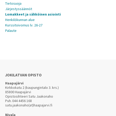
Tietosuoja
Järjestyssäännöt
Lomakkeet ja sähköinen asiointi
Henkilökunnan alue
Kurssitoivomus lv. 26-27
Palaute
JOKILATVAN OPISTO
Haapajärvi
Kirkkokatu 2 (kaupungintalo 3. krs.)
85800 Haapajärvi
Opistosihteeri Satu Jaakonaho
Puh.
044 4456 168
satu.jaakonaho(at)haapajarvi.fi
Nivala