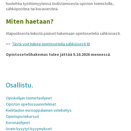
huolehtia työttömyytensä todistamisesta opiston toimistolle,
sähköpostina tai kuvaviestinä.
Miten haetaan?
Alapuolisesta linkistä pääset hakemaan opintoseteliä sähköisesti.
>>
Tästä voit hakea opintoseteliä sähköisesti
Opintosetelihakemus tulee jättää 5.10.2026 mennessä
.
Osallistu.
Opiskelijan toimintaohjeet
Opiston opetussuunnitelmat
Kielitaidon eurooppalainen viitekehys
Opintopistekurssit
Koronaohjeet
Usein kysytyt kysymykset