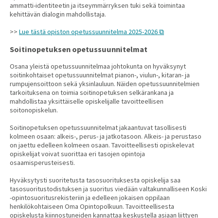
ammatti-identiteetin ja itseymmärryksen tuki sekä toimintaa
kehittävän dialogin mahdollistaja.
>>
Lue tästä opiston opetussuunnitelma 2025-2026
Soitinopetuksen opetussuunnitelmat
Osana yleistä opetussuunnitelmaa johtokunta on hyväksynyt
soitinkohtaiset opetussuunnitelmat pianon-, viulun-, kitaran- ja
rumpujensoittoon sekä yksinlauluun. Näiden opetussuunnitelmien
tarkoituksena on toimia soitinopetuksen selkärankana ja
mahdollistaa yksittäiselle opiskelijalle tavoitteellisen
soitonopiskelun.
Soitinopetuksen opetussuunnitelmat jakaantuvat tasollisesti
kolmeen osaan: alkeis-, perus- ja jatkotasoon. Alkeis- ja perustaso
on jaettu edelleen kolmeen osaan. Tavoitteellisesti opiskelevat
opiskelijat voivat suorittaa eri tasojen opintoja
osaamisperusteisesti.
Hyväksytysti suoritetusta tasosuorituksesta opiskelija saa
tasosuoritustodistuksen ja suoritus viedään valtakunnalliseen Koski
-opintosuoritusrekisteriin ja edelleen jokaisen oppilaan
henkilökohtaiseen Oma Opintopolkuun. Tavoitteellisesta
opiskelusta kiinnostuneiden kannattaa keskustella asiaan liittyen