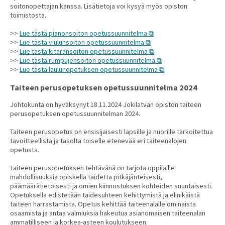
soitonopettajan kanssa. Lisätietoja voi kysyä myös opiston
toimistosta.
>>
Lue tästä pianonsoiton opetussuunnitelma
>>
Lue tästä viulunsoiton opetussuunnitelma
>>
Lue tästä kitaransoiton opetussuunnitelma
>>
Lue tästä rumpujensoiton opetussuunnitelma
>>
Lue tästä laulunopetuksen opetussuunnitelma
Taiteen perusopetuksen opetussuunnitelma 2024
Johtokunta on hyväksynyt 18.11.2024 Jokilatvan opiston taiteen
perusopetuksen opetussuunnitelman 2024.
Taiteen perusopetus on ensisijaisesti lapsille ja nuorille tarkoitettua
tavoitteellista ja tasolta toiselle etenevää eri taiteenalojen
opetusta.
Taiteen perusopetuksen tehtävänä on tarjota oppilaille
mahdollisuuksia opiskella taidetta pitkäjänteisesti,
päämäärätietoisesti ja omien kiinnostuksen kohteiden suuntaisesti.
Opetuksella edistetään taidesuhteen kehittymistä ja elinikäistä
taiteen harrastamista. Opetus kehittää taiteenalalle ominaista
osaamista ja antaa valmiuksia hakeutua asianomaisen taiteenalan
ammatilliseen ja korkea-asteen koulutukseen.