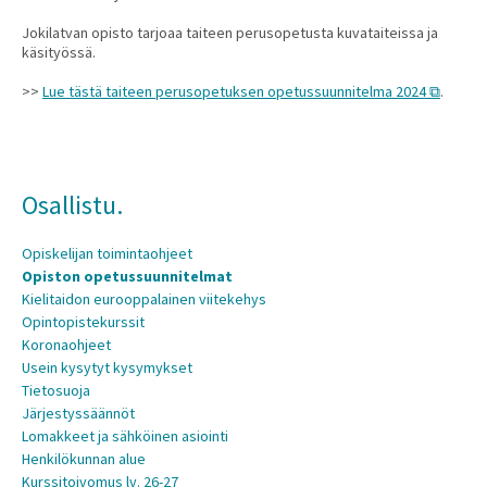
Jokilatvan opisto tarjoaa taiteen perusopetusta kuvataiteissa ja
käsityössä.
>>
Lue tästä taiteen perusopetuksen opetussuunnitelma 2024
.
Osallistu.
Opiskelijan toimintaohjeet
Opiston opetussuunnitelmat
Kielitaidon eurooppalainen viitekehys
Opintopistekurssit
Koronaohjeet
Usein kysytyt kysymykset
Tietosuoja
Järjestyssäännöt
Lomakkeet ja sähköinen asiointi
Henkilökunnan alue
Kurssitoivomus lv. 26-27