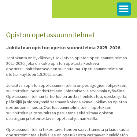
Siirry
sisältöön
Opiston opetussuunnitelmat
Jokilatvan opiston opetussuunnitelma 2025-2026
Johtokunta on hyväksynyt Jokilatvan opiston opetussuunnitelman
2025-2026, joka on koko opiston opetusta koskeva
opetussuunnitelmatasoinen suunnitelma. Opetussuunnitelma on
otettu käyttöön 1.8.2025 alkaen.
Jokilatvan opiston opetussuunnitelma on pedagogisen ohjauksen,
suunnittelun, perehdyttämisen, johtamisen ja arvioinnin työväline.
Opetussuunnitelman tarkoitus on auttaa henkilöstöä, opiskelijoita,
päättäjiä ja sidosryhmiä saamaan kokonaiskuva Jokilatvan opiston
opetustoiminnoista. Opetussuunnitelma toimii opetuksen
suunnittelun ja toteutuksen perustana sekä siltana opiston
strategian ja toteutettavan opetusohjelman välillä.
Opetussuunnitelma tukee tavoitteiden saavuttamista ja laadukasta
opetustoimintaa. Lisäksi se on opetuksesta vastaavan henkilöstön