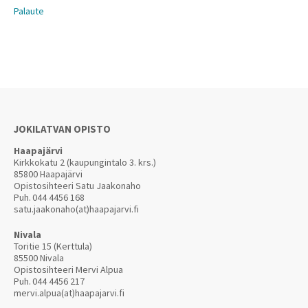
Palaute
JOKILATVAN OPISTO
Haapajärvi
Kirkkokatu 2 (kaupungintalo 3. krs.)
85800 Haapajärvi
Opistosihteeri Satu Jaakonaho
Puh.
044 4456 168
satu.jaakonaho(at)haapajarvi.fi
Nivala
Toritie 15 (Kerttula)
85500 Nivala
Opistosihteeri Mervi Alpua
Puh.
044 4456 217
mervi.alpua(at)haapajarvi.fi