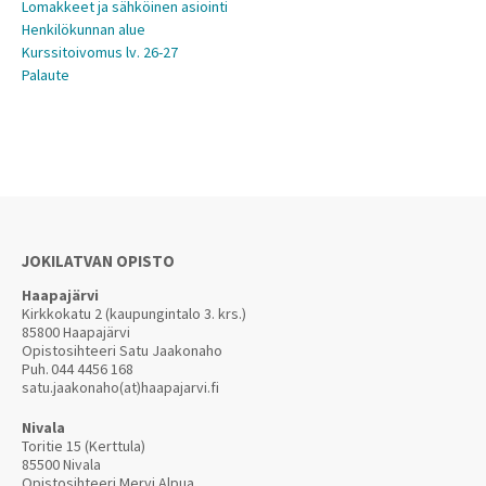
Lomakkeet ja sähköinen asiointi
Henkilökunnan alue
Kurssitoivomus lv. 26-27
Palaute
JOKILATVAN OPISTO
Haapajärvi
Kirkkokatu 2 (kaupungintalo 3. krs.)
85800 Haapajärvi
Opistosihteeri Satu Jaakonaho
Puh.
044 4456 168
satu.jaakonaho(at)haapajarvi.fi
Nivala
Toritie 15 (Kerttula)
85500 Nivala
Opistosihteeri Mervi Alpua