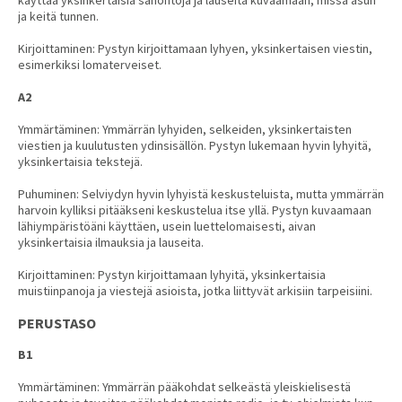
käyttää yksinkertaisia sanontoja ja lauseita kuvaamaan, missä asun
ja keitä tunnen.
Kirjoittaminen: Pystyn kirjoittamaan lyhyen, yksinkertaisen viestin,
esimerkiksi lomaterveiset.
A2
Ymmärtäminen: Ymmärrän lyhyiden, selkeiden, yksinkertaisten
viestien ja kuulutusten ydinsisällön. Pystyn lukemaan hyvin lyhyitä,
yksinkertaisia tekstejä.
Puhuminen: Selviydyn hyvin lyhyistä keskusteluista, mutta ymmärrän
harvoin kylliksi pitääkseni keskustelua itse yllä. Pystyn kuvaamaan
lähiympäristöäni käyttäen, usein luettelomaisesti, aivan
yksinkertaisia ilmauksia ja lauseita.
Kirjoittaminen: Pystyn kirjoittamaan lyhyitä, yksinkertaisia
muistiinpanoja ja viestejä asioista, jotka liittyvät arkisiin tarpeisiini.
PERUSTASO
B1
Ymmärtäminen: Ymmärrän pääkohdat selkeästä yleiskielisestä