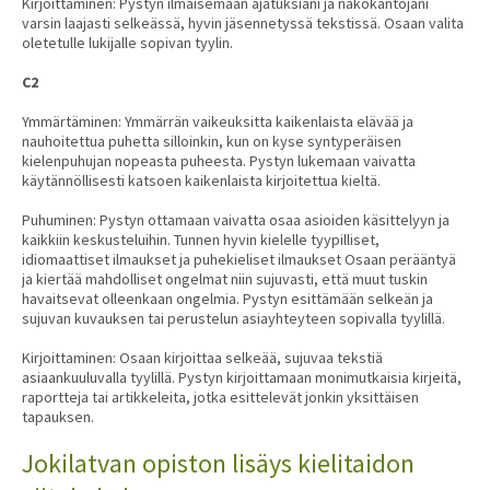
Kirjoittaminen: Pystyn ilmaisemaan ajatuksiani ja näkökantojani
varsin laajasti selkeässä, hyvin jäsennetyssä tekstissä. Osaan valita
oletetulle lukijalle sopivan tyylin.
C2
Ymmärtäminen: Ymmärrän vaikeuksitta kaikenlaista elävää ja
nauhoitettua puhetta silloinkin, kun on kyse syntyperäisen
kielenpuhujan nopeasta puheesta. Pystyn lukemaan vaivatta
käytännöllisesti katsoen kaikenlaista kirjoitettua kieltä.
Puhuminen: Pystyn ottamaan vaivatta osaa asioiden käsittelyyn ja
kaikkiin keskusteluihin. Tunnen hyvin kielelle tyypilliset,
idiomaattiset ilmaukset ja puhekieliset ilmaukset Osaan perääntyä
ja kiertää mahdolliset ongelmat niin sujuvasti, että muut tuskin
havaitsevat olleenkaan ongelmia. Pystyn esittämään selkeän ja
sujuvan kuvauksen tai perustelun asiayhteyteen sopivalla tyylillä.
Kirjoittaminen: Osaan kirjoittaa selkeää, sujuvaa tekstiä
asiaankuuluvalla tyylillä. Pystyn kirjoittamaan monimutkaisia kirjeitä,
raportteja tai artikkeleita, jotka esittelevät jonkin yksittäisen
tapauksen.
Jokilatvan opiston lisäys kielitaidon