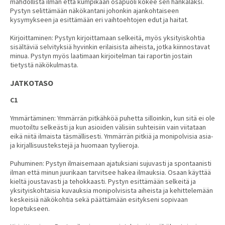
mahdollista ilman että kumpikaan osapuoli kokee sen hankalaksi.
Pystyn selittämään näkökantani johonkin ajankohtaiseen
kysymykseen ja esittämään eri vaihtoehtojen edut ja haitat.
Kirjoittaminen: Pystyn kirjoittamaan selkeitä, myös yksityiskohtia
sisältäviä selvityksiä hyvinkin erilaisista aiheista, jotka kiinnostavat
minua. Pystyn myös laatimaan kirjoitelman tai raportin jostain
tietystä näkökulmasta.
JATKOTASO
C1
Ymmärtäminen: Ymmärrän pitkähköä puhetta silloinkin, kun sitä ei ole
muotoiltu selkeästi ja kun asioiden välisiin suhteisiin vain viitataan
eikä niitä ilmaista täsmällisesti. Ymmärrän pitkiä ja monipolvisia asia-
ja kirjallisuustekstejä ja huomaan tyylieroja.
Puhuminen: Pystyn ilmaisemaan ajatuksiani sujuvasti ja spontaanisti
ilman että minun juurikaan tarvitsee hakea ilmauksia. Osaan käyttää
kieltä joustavasti ja tehokkaasti. Pystyn esittämään selkeitä ja
yksityiskohtaisia kuvauksia monipolvisista aiheista ja kehittelemään
keskeisiä näkökohtia sekä päättämään esitykseni sopivaan
lopetukseen.