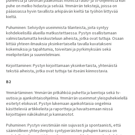
puheesta ja tavoitan pääkohdat monista radio- ja tv-ohjelmista kun
puhe on melko hidasta ja selvää. Ymmärrän tekstejä, joissa on
pääasiassa hyvin tavallista arkipäivän kieltä tai työhön liittyvää
kieltä.
Puhuminen: Selviydyn useimmista tilanteista, joita syntyy
kohdekielisillä alueilla matkustettaessa. Pystyn osallistumaan
valmistautumatta keskusteluun aiheista, jotka ovat tuttuja. Osaan
liittää yhteen ilmauksia yksinkertaisella tavalla kuvatakseni
kokemuksia ja tapahtumia, toiveitani ja pyrkimyksiäni sekä
mielipiteitäni ja suunnitelmiani.
Kirjoittaminen: Pystyn kirjoittamaan yksinkertaista, yhtenäistä
tekstiä aiheista, jotka ovat tuttuja tai itseäni kiinnostavia.
B2
Ymmärtäminen: Ymmärrän pitkähköä puhetta ja luentoja sekä tv-
uutisia ja ajankohtaisohjelmia. Ymmärrän useimmat yleispuhekielellä
esitetyt elokuvat. Pystyn lukemaan ajankohtaisia ongelmia
käsitteleviä artikkeleita ja raportteja ja havaitsemaan niissä
kirjoittajien näkökulmat ja kannanotot.
Puhuminen: Pystyn viestimään niin sujuvasti ja spontaanisti, että
säännöllinen yhteydenpito syntyperäisten puhujien kanssa on