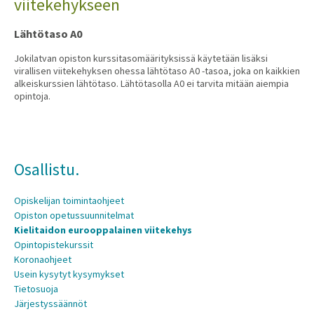
viitekehykseen
Lähtötaso A0
Jokilatvan opiston kurssitasomäärityksissä käytetään lisäksi
virallisen viitekehyksen ohessa lähtötaso A0 -tasoa, joka on kaikkien
alkeiskurssien lähtötaso. Lähtötasolla A0 ei tarvita mitään aiempia
opintoja.
Osallistu.
Opiskelijan toimintaohjeet
Opiston opetussuunnitelmat
Kielitaidon eurooppalainen viitekehys
Opintopistekurssit
Koronaohjeet
Usein kysytyt kysymykset
Tietosuoja
Järjestyssäännöt