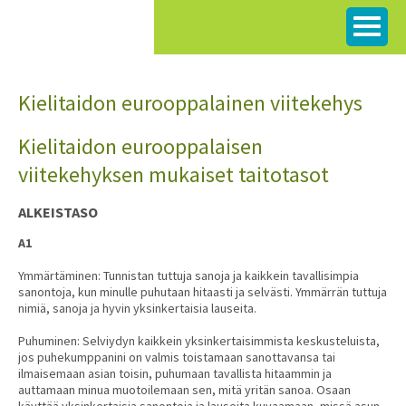
Siirry
sisältöön
Kielitaidon eurooppalainen viitekehys
Kielitaidon eurooppalaisen
viitekehyksen mukaiset taitotasot
ALKEISTASO
A1
Ymmärtäminen: Tunnistan tuttuja sanoja ja kaikkein tavallisimpia
sanontoja, kun minulle puhutaan hitaasti ja selvästi. Ymmärrän tuttuja
nimiä, sanoja ja hyvin yksinkertaisia lauseita.
Puhuminen: Selviydyn kaikkein yksinkertaisimmista keskusteluista,
jos puhekumppanini on valmis toistamaan sanottavansa tai
ilmaisemaan asian toisin, puhumaan tavallista hitaammin ja
auttamaan minua muotoilemaan sen, mitä yritän sanoa. Osaan