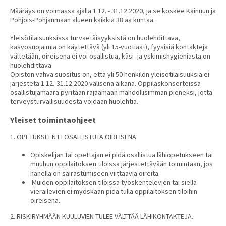
Määräys on voimassa ajalla 1.12. - 31.12.2020, ja se koskee Kainuun ja
Pohjois-Pohjanmaan alueen kaikkia 38:aa kuntaa.
Yleisötilaisuuksissa turvaetäisyyksistä on huolehdittava,
kasvosuojaimia on käytettävä (yli 15-vuotiaat), fyysisiä kontakteja
vältetään, oireisena ei voi osallistua, käsi- ja yskimishygieniasta on
huolehdittava.
Opiston vahva suositus on, että yli 50 henkilön yleisötilaisuuksia ei
järjestetä 1.12.-31.12.2020 välisenä aikana. Oppilaskonserteissa
osallistujamäärä pyritään rajaamaan mahdollisimman pieneksi, jotta
terveysturvallisuudesta voidaan huolehtia.
Yleiset toimintaohjeet
1. OPETUKSEEN EI OSALLISTUTA OIREISENA.
Opiskelijan tai opettajan ei pidä osallistua lähiopetukseen tai
muuhun oppilaitoksen tiloissa järjestettävään toimintaan, jos
hänellä on sairastumiseen viittaavia oireita.
Muiden oppilaitoksen tiloissa työskentelevien tai siellä
vierailevien ei myöskään pidä tulla oppilaitoksen tiloihin
oireisena.
2. RISKIRYHMÄÄN KUULUVIEN TULEE VÄLTTÄÄ LÄHIKONTAKTEJA.