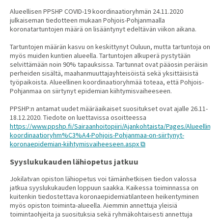
Alueellisen PPSHP COVID-19 koordinaatioryhmän 24.11.2020
julkaiseman tiedotteen mukaan Pohjois-Pohjanmaalla
koronatartuntojen määrä on lisääntynyt edeltävän viikon aikana.
Tartuntojen määrän kasvu on keskittynyt Ouluun, mutta tartuntoja on
myös muiden kuntien alueella. Tartuntojen alkuperä pystytään
selvittämään noin 90% tapauksissa. Tartunnat ovat pääosin peräisin
perheiden sisältä, maahanmuuttajayhteisöistä sekä yksittäisistä
työpaikoista. Alueellinen koordinaatioryhmää toteaa, että Pohjois-
Pohjanmaa on siirtynyt epidemian kiihtymisvaiheeseen.
PPSHP:n antamat uudet määräaikaiset suositukset ovat ajalle 26.11-
18.12.2020. Tiedote on luettavissa osoitteessa
https://www.ppshp.fi/Sairaanhoitopiiri/Ajankohtaista/Pages/Alueellinen-
koordinaatioryhm%C3%A4-Pohjois-Pohjanmaa-on-siirtynyt-
koronaepidemian-kiihtymisvaiheeseen.aspx
Syyslukukauden lähiopetus jatkuu
Jokilatvan opiston lähiopetus voi tämänhetkisen tiedon valossa
jatkua syyslukukauden loppuun saakka. Kaikessa toiminnassa on
kuitenkin tiedostettava koronaepidemiatilanteen heikentyminen
myös opiston toiminta-alueella. Aiemmin annettuja yleisiä
toimintaohjeita ja suosituksia sekä ryhmäkohtaisesti annettuja