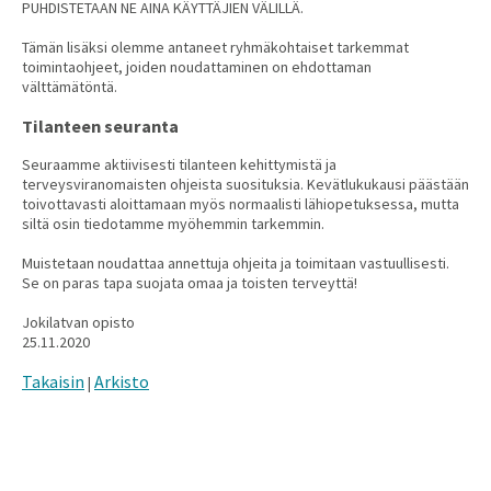
PUHDISTETAAN NE AINA KÄYTTÄJIEN VÄLILLÄ.
Tämän lisäksi olemme antaneet ryhmäkohtaiset tarkemmat
toimintaohjeet, joiden noudattaminen on ehdottaman
välttämätöntä.
Tilanteen seuranta
Seuraamme aktiivisesti tilanteen kehittymistä ja
terveysviranomaisten ohjeista suosituksia. Kevätlukukausi päästään
toivottavasti aloittamaan myös normaalisti lähiopetuksessa, mutta
siltä osin tiedotamme myöhemmin tarkemmin.
Muistetaan noudattaa annettuja ohjeita ja toimitaan vastuullisesti.
Se on paras tapa suojata omaa ja toisten terveyttä!
Jokilatvan opisto
25.11.2020
Takaisin
Arkisto
|