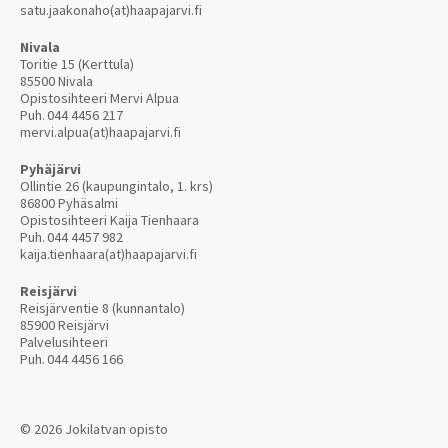
satu.jaakonaho(at)haapajarvi.fi
Nivala
Toritie 15 (Kerttula)
85500 Nivala
Opistosihteeri Mervi Alpua
Puh.
044 4456 217
mervi.alpua(at)haapajarvi.fi
Pyhäjärvi
Ollintie 26 (kaupungintalo, 1. krs)
86800 Pyhäsalmi
Opistosihteeri Kaija Tienhaara
Puh.
044 4457 982
kaija.tienhaara(at)haapajarvi.fi
Reisjärvi
Reisjärventie 8 (kunnantalo)
85900 Reisjärvi
Palvelusihteeri
Puh.
044 4456 166
© 2026 Jokilatvan opisto