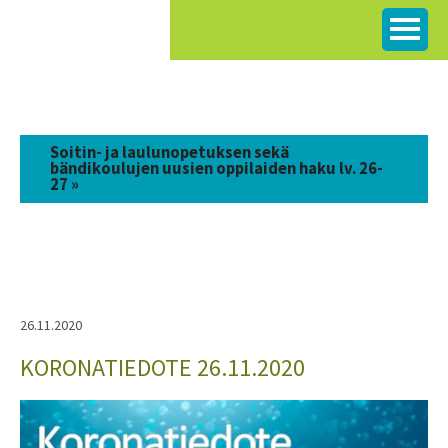
Siirry
sisältöön
Soitin- ja laulunopetuksen sekä
bändikoulujen uusien oppilaiden haku lv. 26-
27 »
26.11.2020
KORONATIEDOTE 26.11.2020