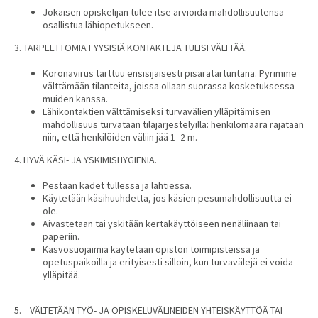
Jokaisen opiskelijan tulee itse arvioida mahdollisuutensa
osallistua lähiopetukseen.
3. TARPEETTOMIA FYYSISIÄ KONTAKTEJA TULISI VÄLTTÄÄ.
Koronavirus tarttuu ensisijaisesti pisaratartuntana. Pyrimme
välttämään tilanteita, joissa ollaan suorassa kosketuksessa
muiden kanssa.
Lähikontaktien välttämiseksi turvavälien ylläpitämisen
mahdollisuus turvataan tilajärjestelyillä: henkilömäärä rajataan
niin, että henkilöiden väliin jää 1–2 m.
4. HYVÄ KÄSI- JA YSKIMISHYGIENIA.
Pestään kädet tullessa ja lähtiessä.
Käytetään käsihuuhdetta, jos käsien pesumahdollisuutta ei
ole.
Aivastetaan tai yskitään kertakäyttöiseen nenäliinaan tai
paperiin.
Kasvosuojaimia käytetään opiston toimipisteissä ja
opetuspaikoilla ja erityisesti silloin, kun turvavälejä ei voida
ylläpitää.
5. VÄLTETÄÄN TYÖ- JA OPISKELUVÄLINEIDEN YHTEISKÄYTTÖÄ TAI