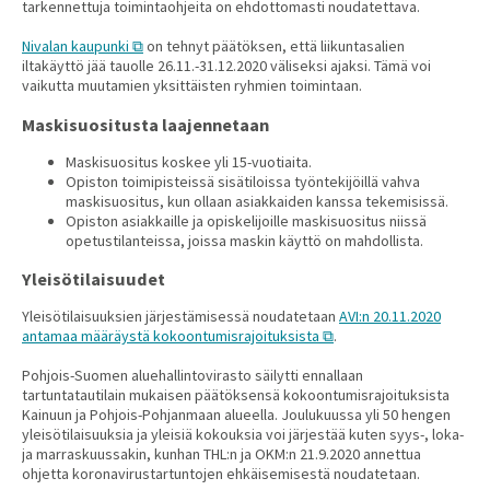
tarkennettuja toimintaohjeita on ehdottomasti noudatettava.
Nivalan kaupunki
on tehnyt päätöksen, että liikuntasalien
iltakäyttö jää tauolle 26.11.-31.12.2020 väliseksi ajaksi. Tämä voi
vaikutta muutamien yksittäisten ryhmien toimintaan.
Maskisuositusta laajennetaan
Maskisuositus koskee yli 15-vuotiaita.
Opiston toimipisteissä sisätiloissa työntekijöillä vahva
maskisuositus, kun ollaan asiakkaiden kanssa tekemisissä.
Opiston asiakkaille ja opiskelijoille maskisuositus niissä
opetustilanteissa, joissa maskin käyttö on mahdollista.
Yleisötilaisuudet
Yleisötilaisuuksien järjestämisessä noudatetaan
AVI:n 20.11.2020
antamaa määräystä kokoontumisrajoituksista
.
Pohjois-Suomen aluehallintovirasto säilytti ennallaan
tartuntatautilain mukaisen päätöksensä kokoontumisrajoituksista
Kainuun ja Pohjois-Pohjanmaan alueella. Joulukuussa yli 50 hengen
yleisötilaisuuksia ja yleisiä kokouksia voi järjestää kuten syys-, loka-
ja marraskuussakin, kunhan THL:n ja OKM:n 21.9.2020 annettua
ohjetta koronavirustartuntojen ehkäisemisestä noudatetaan.