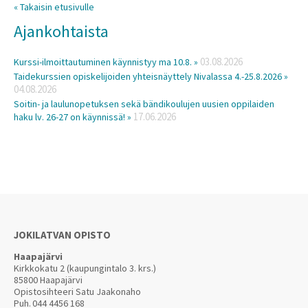
« Takaisin etusivulle
Ajankohtaista
03.08.2026
Kurssi-ilmoittautuminen käynnistyy ma 10.8. »
Taidekurssien opiskelijoiden yhteisnäyttely Nivalassa 4.-25.8.2026 »
04.08.2026
Soitin- ja laulunopetuksen sekä bändikoulujen uusien oppilaiden
17.06.2026
haku lv. 26-27 on käynnissä! »
JOKILATVAN OPISTO
Haapajärvi
Kirkkokatu 2 (kaupungintalo 3. krs.)
85800 Haapajärvi
Opistosihteeri Satu Jaakonaho
Puh.
044 4456 168