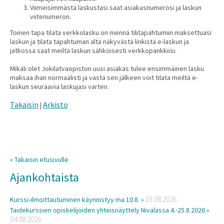
Viimeisimmästä laskustasi saat asiakasnumerosi ja laskun
viitenumeron.
Toinen tapa tilata verkkolasku on mennä tilitapahtumiin maksettuasi
laskun ja tilata tapahtuman alta näkyvästä linkistä e-laskun ja
jatkossa saat meiltä laskun sähköisesti verkkopankkiisi.
Mikäli olet Jokilatvaopiston uusi asiakas tulee ensimmäinen lasku
maksaa ihan normaalisti ja vasta sen jälkeen voit tilata meiltä e-
laskun seuraavia laskujasi varten.
Takaisin
Arkisto
|
« Takaisin etusivulle
Ajankohtaista
03.08.2026
Kurssi-ilmoittautuminen käynnistyy ma 10.8. »
Taidekurssien opiskelijoiden yhteisnäyttely Nivalassa 4.-25.8.2026 »
04.08.2026