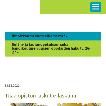
Siirry
sisältöön
Ilmoittaudu kursseille tästä ! »
Soitin- ja laulunopetuksen sekä
bändikoulujen uusien oppilaiden haku lv. 26-
27 »
13.12.2022
Tilaa opiston laskut e-laskuna