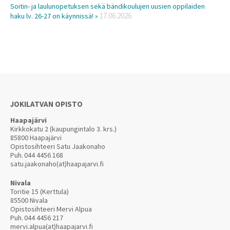
Soitin- ja laulunopetuksen sekä bändikoulujen uusien oppilaiden
17.06.2026
haku lv. 26-27 on käynnissä! »
JOKILATVAN OPISTO
Haapajärvi
Kirkkokatu 2 (kaupungintalo 3. krs.)
85800 Haapajärvi
Opistosihteeri Satu Jaakonaho
Puh.
044 4456 168
satu.jaakonaho(at)haapajarvi.fi
Nivala
Toritie 15 (Kerttula)
85500 Nivala
Opistosihteeri Mervi Alpua
Puh.
044 4456 217
mervi.alpua(at)haapajarvi.fi