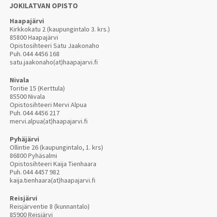
JOKILATVAN OPISTO
Haapajärvi
Kirkkokatu 2 (kaupungintalo 3. krs.)
85800 Haapajärvi
Opistosihteeri Satu Jaakonaho
Puh.
044 4456 168
satu.jaakonaho(at)haapajarvi.fi
Nivala
Toritie 15 (Kerttula)
85500 Nivala
Opistosihteeri Mervi Alpua
Puh.
044 4456 217
mervi.alpua(at)haapajarvi.fi
Pyhäjärvi
Ollintie 26 (kaupungintalo, 1. krs)
86800 Pyhäsalmi
Opistosihteeri Kaija Tienhaara
Puh.
044 4457 982
kaija.tienhaara(at)haapajarvi.fi
Reisjärvi
Reisjärventie 8 (kunnantalo)
85900 Reisjärvi