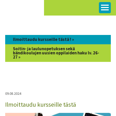
Siirry
sisältöön
Ilmoittaudu kursseille tästä ! »
Soitin- ja laulunopetuksen sekä
bändikoulujen uusien oppilaiden haku lv. 26-
27 »
09.08.2024
Ilmoittaudu kursseille tästä