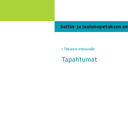
Siirry
sisältöön
Soitin- ja laulunopetuksen se
« Takaisin etusivulle
Tapahtumat