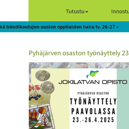
Tutustu
Innost
kä bändikoulujen uusien oppilaiden haku lv. 26-27 »
Pyhäjärven osaston työnäyttely 23