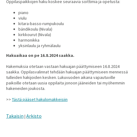
Oppilaspaikkojen haku koskee seuraavia soittimia ja opetusta:
piano
viulu
kitara-basso-rumpukoulu
bändikoulu (Nivala)
kirkkourut (Nivala)
harmonikka
yksinlaulu ja ryhmälaulu
Hakuaikaa on pe 16.8.2024 saakka.
Hakemuksia otetaan vastaan hakuajan päättymiseen 16.8.2024
saakka. Oppilasvalinnat tehdään hakuajan päättymiseen mennessä
tulleiden hakijoiden kesken. Lukuvuoden aikana vapautuville
paikoille otetaan uusia oppilaita jonoon jääneiden tai myöhemmin
hakeneiden joukosta.
>>
Tästä pääset hakulomakkeisiin
Takaisin
Arkisto
|