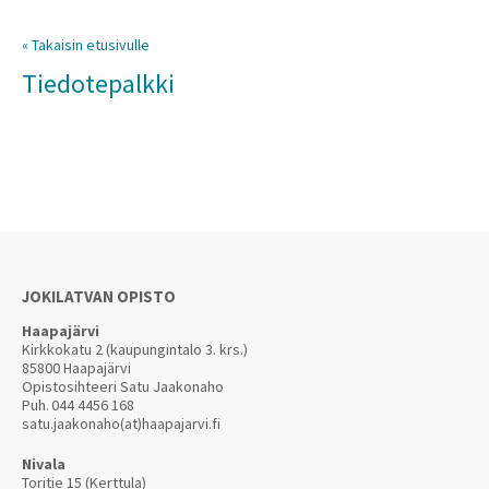
« Takaisin etusivulle
Tiedotepalkki
JOKILATVAN OPISTO
Haapajärvi
Kirkkokatu 2 (kaupungintalo 3. krs.)
85800 Haapajärvi
Opistosihteeri Satu Jaakonaho
Puh.
044 4456 168
satu.jaakonaho(at)haapajarvi.fi
Nivala
Toritie 15 (Kerttula)