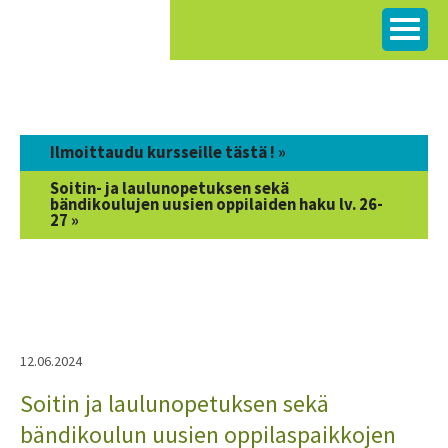
Siirry
sisältöön
Ilmoittaudu kursseille tästä ! »
Soitin- ja laulunopetuksen sekä
bändikoulujen uusien oppilaiden haku lv. 26-
27 »
12.06.2024
Soitin ja laulunopetuksen sekä
bändikoulun uusien oppilaspaikkojen