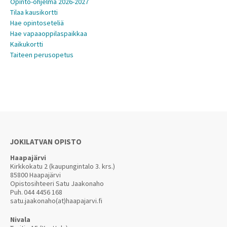
Opinto-ohjelma 2026-2027
Tilaa kausikortti
Hae opintoseteliä
Hae vapaaoppilaspaikkaa
Kaikukortti
Taiteen perusopetus
JOKILATVAN OPISTO
Haapajärvi
Kirkkokatu 2 (kaupungintalo 3. krs.)
85800 Haapajärvi
Opistosihteeri Satu Jaakonaho
Puh.
044 4456 168
satu.jaakonaho(at)haapajarvi.fi
Nivala