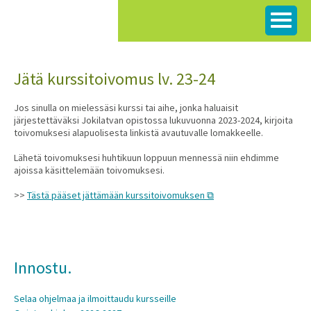
Siirry
sisältöön
Jätä kurssitoivomus lv. 23-24
Jos sinulla on mielessäsi kurssi tai aihe, jonka haluaisit
järjestettäväksi Jokilatvan opistossa lukuvuonna 2023-2024, kirjoita
toivomuksesi alapuolisesta linkistä avautuvalle lomakkeelle.
Lähetä toivomuksesi huhtikuun loppuun mennessä niin ehdimme
ajoissa käsittelemään toivomuksesi.
>>
Tästä pääset jättämään kurssitoivomuksen
Innostu.
Selaa ohjelmaa ja ilmoittaudu kursseille