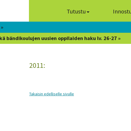
Tutustu
Innost
 »
kä bändikoulujen uusien oppilaiden haku lv. 26-27 »
2011:
Takaisin edelliselle sivulle