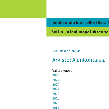
Siirry
sisältöön
Ilmoittaudu kursseille tästä !
Soitin- ja laulunopetuksen se
« Takaisin etusivulle
Arkisto: Ajankohtaista
Valitse vuosi:
2026
2025
2024
2023
2022
2021
2020
2019