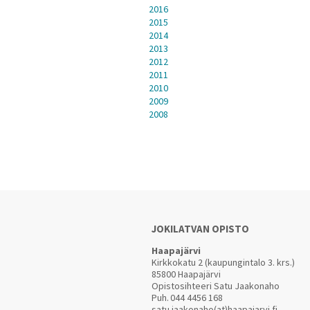
2016
2015
2014
2013
2012
2011
2010
2009
2008
JOKILATVAN OPISTO
Haapajärvi
Kirkkokatu 2 (kaupungintalo 3. krs.)
85800 Haapajärvi
Opistosihteeri Satu Jaakonaho
Puh.
044 4456 168
satu.jaakonaho(at)haapajarvi.fi