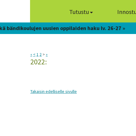
Tutustu
Innost
kä bändikoulujen uusien oppilaiden haku lv. 26-27 »
«
<
1
2
>
»
2022:
Takaisin edelliselle sivulle