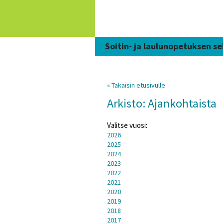
Siirry
sisältöön
Soitin- ja laulunopetuksen se
« Takaisin etusivulle
Arkisto: Ajankohtaista
Valitse vuosi:
2026
2025
2024
2023
2022
2021
2020
2019
2018
2017