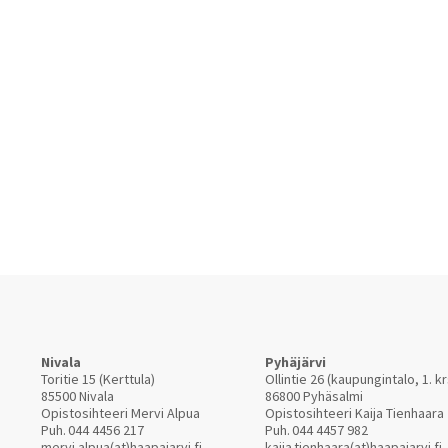
Nivala
Pyhäjärvi
Toritie 15 (Kerttula)
Ollintie 26 (kaupungintalo, 1. kr
85500 Nivala
86800 Pyhäsalmi
Opistosihteeri Mervi Alpua
Opistosihteeri Kaija Tienhaara
Puh.
044 4456 217
Puh.
044 4457 982
mervi.alpua(at)haapajarvi.fi
kaija.tienhaara(at)haapajarvi.fi