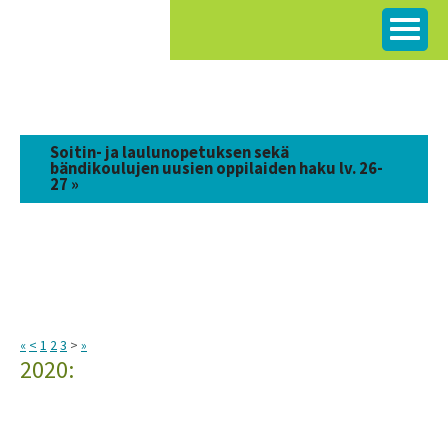
Siirry
sisältöön
Soitin- ja laulunopetuksen sekä
bändikoulujen uusien oppilaiden haku lv. 26-
27 »
«
<
1
2
3
>
»
2020: