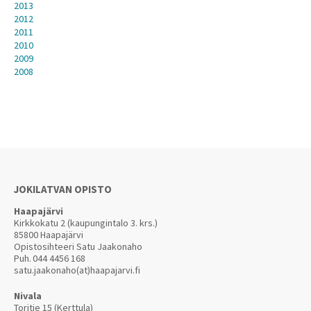
2013
2012
2011
2010
2009
2008
JOKILATVAN OPISTO
Haapajärvi
Kirkkokatu 2 (kaupungintalo 3. krs.)
85800 Haapajärvi
Opistosihteeri Satu Jaakonaho
Puh.
044 4456 168
satu.jaakonaho(at)haapajarvi.fi
Nivala
Toritie 15 (Kerttula)