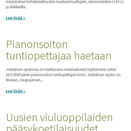
määrärahan kohdennettavaksi maahanmuuttajien, senioriväestön (+63 v.)
ja eläkkeellä...
Lue lisää »
Pianonsoiton
tuntiopettajaa haetaan
Jokilatvan opistossa on haettavana määräaikaista täyttämistä varten
10.9.2018 lukien pianonsoiton tuntiopettajan toimi. Jokilatvan opisto on
Nivalan, Haapajärven,...
Lue lisää »
Uusien viuluoppilaiden
pääsykoetilaisuudet