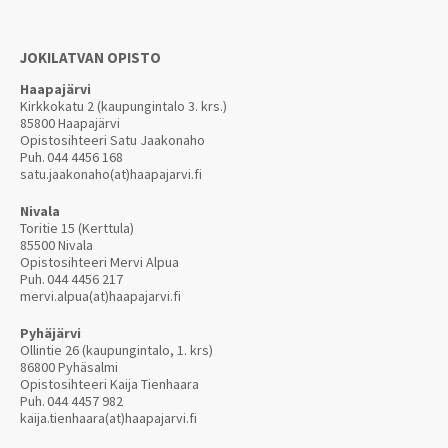
JOKILATVAN OPISTO
Haapajärvi
Kirkkokatu 2 (kaupungintalo 3. krs.)
85800 Haapajärvi
Opistosihteeri Satu Jaakonaho
Puh.
044 4456 168
satu.jaakonaho(at)haapajarvi.fi
Nivala
Toritie 15 (Kerttula)
85500 Nivala
Opistosihteeri Mervi Alpua
Puh.
044 4456 217
mervi.alpua(at)haapajarvi.fi
Pyhäjärvi
Ollintie 26 (kaupungintalo, 1. krs)
86800 Pyhäsalmi
Opistosihteeri Kaija Tienhaara
Puh.
044 4457 982
kaija.tienhaara(at)haapajarvi.fi