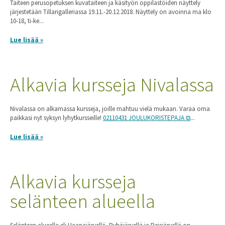
Taiteen perusopetuksen kuvataiteen ja käsityön oppilastöiden näyttely
järjestetään Tillarigalleriassa 19.11.-20.12.2018. Näyttely on avoinna ma klo
10-18, ti-ke...
Lue lisää »
Alkavia kursseja Nivalassa
Nivalassa on alkamassa kursseja, joille mahtuu vielä mukaan. Varaa oma
paikkasi nyt syksyn lyhytkursseille!
02110431 JOULUKORISTEPAJA
...
Lue lisää »
Alkavia kursseja
selänteen alueella