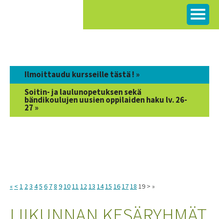
Siirry
sisältöön
Ilmoittaudu kursseille tästä ! »
Soitin- ja laulunopetuksen sekä
bändikoulujen uusien oppilaiden haku lv. 26-
27 »
«
<
1
2
3
4
5
6
7
8
9
10
11
12
13
14
15
16
17
18
19 > »
LIIKUNNAN KESÄRYHMÄT