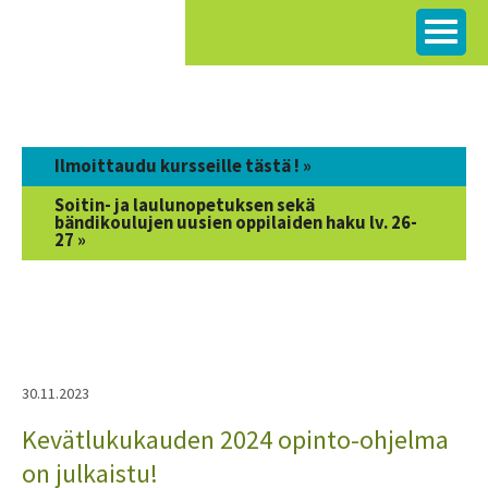
Siirry
sisältöön
Ilmoittaudu kursseille tästä ! »
Soitin- ja laulunopetuksen sekä
bändikoulujen uusien oppilaiden haku lv. 26-
27 »
30.11.2023
Kevätlukukauden 2024 opinto-ohjelma
on julkaistu!