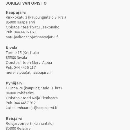
JOKILATVAN OPISTO
Haapajärvi
Kirkkokatu 2 (kaupungintalo 3. krs.)
85800 Haapajärvi
Opistosihteeri Satu Jaakonaho
Puh.
044 4456 168
satu.jaakonaho(at)haapajarvi.fi
Nivala
Toritie 15 (Kerttula)
85500 Nivala
Opistosihteeri Mervi Alpua
Puh.
044 4456 217
mervi.alpua(at)haapajarvi.fi
Pyhäjärvi
Ollintie 26 (kaupungintalo, 1. krs)
86800 Pyhäsalmi
Opistosihteeri Kaija Tienhaara
Puh.
044 4457 982
kaija.tienhaara(at)haapajarvi.fi
Reisjärvi
Reisjärventie 8 (kunnantalo)
85900 Reisjärvi