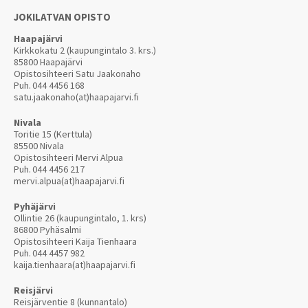
JOKILATVAN OPISTO
Haapajärvi
Kirkkokatu 2 (kaupungintalo 3. krs.)
85800 Haapajärvi
Opistosihteeri Satu Jaakonaho
Puh.
044 4456 168
satu.jaakonaho(at)haapajarvi.fi
Nivala
Toritie 15 (Kerttula)
85500 Nivala
Opistosihteeri Mervi Alpua
Puh.
044 4456 217
mervi.alpua(at)haapajarvi.fi
Pyhäjärvi
Ollintie 26 (kaupungintalo, 1. krs)
86800 Pyhäsalmi
Opistosihteeri Kaija Tienhaara
Puh.
044 4457 982
kaija.tienhaara(at)haapajarvi.fi
Reisjärvi
Reisjärventie 8 (kunnantalo)