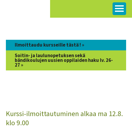
Siirry
sisältöön
Ilmoittaudu kursseille tästä ! »
Soitin- ja laulunopetuksen sekä
bändikoulujen uusien oppilaiden haku lv. 26-
27 »
Kurssi-ilmoittautuminen alkaa ma 12.8.
klo 9.00