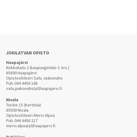
JOKILATVAN OPISTO
Haapajärvi
Kirkkokatu 2 (kaupungintalo 3. krs.)
85800 Haapajärvi
Opistosihteeri Satu Jaakonaho
Puh.
044 4456 168
satu.jaakonaho(at)haapajarvi.fi
Nivala
Toritie 15 (Kerttula)
85500 Nivala
Opistosihteeri Mervi Alpua
Puh.
044 4456 217
mervi.alpua(at)haapajarvi.fi