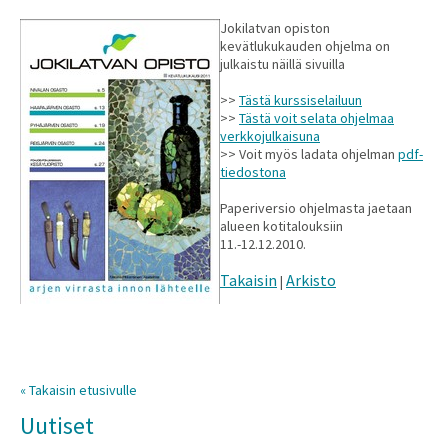
Jokilatvan opiston
kevätlukukauden ohjelma on
julkaistu näillä sivuilla
>>
Tästä kurssiselailuun
>>
Tästä voit selata ohjelmaa
verkkojulkaisuna
>> Voit myös ladata ohjelman
pdf-
tiedostona
Paperiversio ohjelmasta jaetaan
alueen kotitalouksiin
11.-12.12.2010.
Takaisin
Arkisto
|
« Takaisin etusivulle
Uutiset