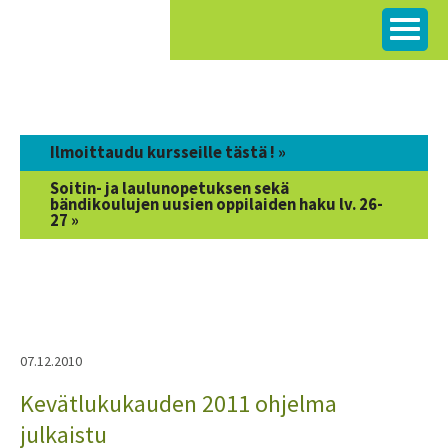
Siirry
sisältöön
Ilmoittaudu kursseille tästä ! »
Soitin- ja laulunopetuksen sekä
bändikoulujen uusien oppilaiden haku lv. 26-
27 »
07.12.2010
Kevätlukukauden 2011 ohjelma
julkaistu