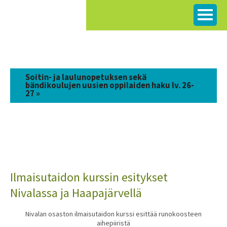
Siirry
sisältöön
Soitin- ja laulunopetuksen sekä
bändikoulujen uusien oppilaiden haku lv. 26-
27 »
Ilmaisutaidon kurssin esitykset
Nivalassa ja Haapajärvellä
Nivalan osaston ilmaisutaidon kurssi esittää runokoosteen
aihepiiristä