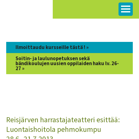
Siirry
sisältöön
Ilmoittaudu kursseille tästä ! »
Soitin- ja laulunopetuksen sekä
bändikoulujen uusien oppilaiden haku lv. 26-
27 »
Reisjärven harrastajateatteri esittää:
Luontaishoitola pehmokumpu
28.6.-21.7.2013