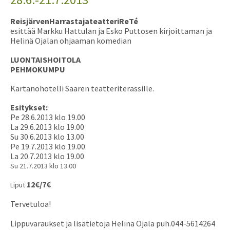
Reisjärven
Harrastajateatteri
ReTé
esittää Markku Hattulan ja Esko Puttosen kirjoittaman ja
Helinä Ojalan ohjaaman komedian
LUONTAISHOITOLA
PEHMOKUMPU
Kartanohotelli
Saaren
teatteriterassille
.
Esitykset:
Pe 28.6.2013 klo 19.00
La 29.6.2013 klo 19.00
Su 30.6.2013 klo 13.00
Pe 19.7.2013 klo 19.00
La 20.7.2013 klo 19.00
Su 21.7.2013 klo 13.00
12€/7€
Liput
Tervetuloa!
Lippuvaraukset ja lisätietoja Helinä Ojala puh.044-5614264