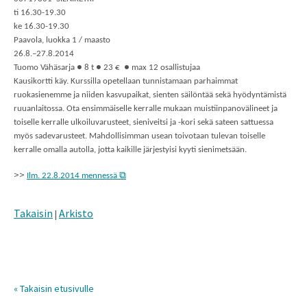
ti 16.30-19.30
ke 16.30-19.30
Paavola, luokka 1 / maasto
26.8.–27.8.2014
Tuomo Vähäsarja ● 8 t ● 23 € ● max 12 osallistujaa
Kausikortti käy. Kurssilla opetellaan tunnistamaan parhaimmat
ruokasienemme ja niiden kasvupaikat, sienten säilöntää sekä hyödyntämistä
ruuanlaitossa. Ota ensimmäiselle kerralle mukaan muistiinpanovälineet ja
toiselle kerralle ulkoiluvarusteet, sieniveitsi ja -kori sekä sateen sattuessa
myös sadevarusteet. Mahdollisimman usean toivotaan tulevan toiselle
kerralle omalla autolla, jotta kaikille järjestyisi kyyti sienimetsään.
>>
Ilm. 22.8.2014 mennessä
Takaisin
Arkisto
|
« Takaisin etusivulle