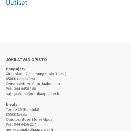
Uutiset
JOKILATVAN OPISTO
Haapajärvi
Kirkkokatu 2 (kaupungintalo 3. krs.)
85800 Haapajärvi
Opistosihteeri Satu Jaakonaho
Puh.
044 4456 168
satu.jaakonaho(at)haapajarvi.fi
Nivala
Toritie 15 (Kerttula)
85500 Nivala
Opistosihteeri Mervi Alpua
Puh.
044 4456 217
mervi.alpua(at)haapajarvi.fi