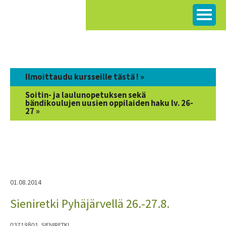
Siirry
sisältöön
Ilmoittaudu kursseille tästä ! »
Soitin- ja laulunopetuksen sekä
bändikoulujen uusien oppilaiden haku lv. 26-
27 »
01.08.2014
Sieniretki Pyhäjärvellä 26.-27.8.
03719801 SIENIRETKI