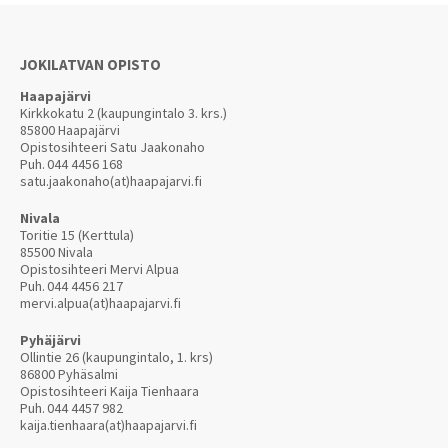
JOKILATVAN OPISTO
Haapajärvi
Kirkkokatu 2 (kaupungintalo 3. krs.)
85800 Haapajärvi
Opistosihteeri Satu Jaakonaho
Puh.
044 4456 168
satu.jaakonaho(at)haapajarvi.fi
Nivala
Toritie 15 (Kerttula)
85500 Nivala
Opistosihteeri Mervi Alpua
Puh.
044 4456 217
mervi.alpua(at)haapajarvi.fi
Pyhäjärvi
Ollintie 26 (kaupungintalo, 1. krs)
86800 Pyhäsalmi
Opistosihteeri Kaija Tienhaara
Puh.
044 4457 982
kaija.tienhaara(at)haapajarvi.fi