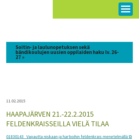
Siirry
sisältöön
Soitin- ja laulunopetuksen sekä
bändikoulujen uusien oppilaiden haku lv. 26-
27 »
11.02.2015
HAAPAJÄRVEN 21.-22.2.2015
FELDENKRAISSEILLA VIELÄ TILAA
01830143 Vapautta niskaan ja hartioihin feldenkrais menetelmällä