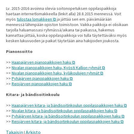
Lv. 2015-2016 avoinna olevia soitonopetuksen oppilaspaikkoja
haetaan internetlomakkeella (linkit alla) 28.8.2015 mennessä. Voit
myös
tulostaa lomakkeen
ja jättää sen em. päivämäärään
mennessä lähimpään opiston toimistoon. Vaikka paikkoja ei olisikaan
tarjolla haluamassasi ryhmässä/aikana tai paikassa, hakemus
kannattaa jättää, koska oppilaspaikkoja voi tulla täytettäväksi myös
kesken lukuvuoden ja paikat täytetään aina hakijoiden joukosta.
Pianonsoitto
>>
Haapajärven pianopaikkojen haku
>>
Nivalan pianopaikkojen haku, Kyösti Kallion ryhmät
>>
Nivalan pianopaikkojen haku, kyläkoulujen ryhmät
>>
Pyhäjärven pianopaikkojen haku
>>
Reisjärven pianopaikkojen haku
Kitara- ja bändisoitinkoulu
>>
Haapajärven kitara- ja bändisoitinkoulun oppilaspaikkojen haku
>>
Nivalan kitara- ja bändisoitinkoulun oppilaspaikkojen haku
>>
Pyhäjärven kitara- ja bändisoitinkoulun oppilaspaikkojen haku
>>
Reisjärven kitara- ja bändisoitinkoulun oppilaspaikkojen haku
Takaisin
Arkisto
|