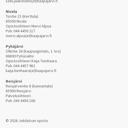
satu.jaakonaho(at)haapajarvi.fi
Nivala
Toritie 15 (Kerttula)
85500 Nivala
Opistosihteeri Mervi Alpua
Puh.
044 4456 217
mervi.alpua(at)haapajarvi.fi
Pyhäjärvi
Ollintie 26 (kaupungintalo, 1. krs)
86800 Pyhäsalmi
Opistosihteeri Kaija Tienhaara
Puh.
044 4457 982
kaija.tienhaara(at)haapajarvi.fi
Reisjärvi
Reisjärventie 8 (kunnantalo)
85900 Reisjärvi
Palvelusihteeri
Puh.
044 4456 166
© 2026 Jokilatvan opisto