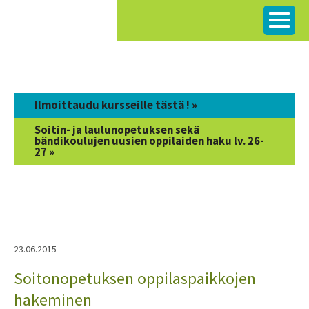
Siirry
sisältöön
Ilmoittaudu kursseille tästä ! »
Soitin- ja laulunopetuksen sekä
bändikoulujen uusien oppilaiden haku lv. 26-
27 »
23.06.2015
Soitonopetuksen oppilaspaikkojen
hakeminen