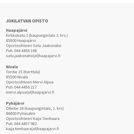
JOKILATVAN OPISTO
Haapajärvi
Kirkkokatu 2 (kaupungintalo 3. krs.)
85800 Haapajärvi
Opistosihteeri Satu Jaakonaho
Puh.
044 4456 168
satu.jaakonaho(at)haapajarvi.fi
Nivala
Toritie 15 (Kerttula)
85500 Nivala
Opistosihteeri Mervi Alpua
Puh.
044 4456 217
mervi.alpua(at)haapajarvi.fi
Pyhäjärvi
Ollintie 26 (kaupungintalo, 1. krs)
86800 Pyhäsalmi
Opistosihteeri Kaija Tienhaara
Puh.
044 4457 982
kaija.tienhaara(at)haapajarvi.fi