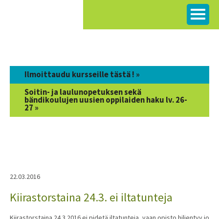
Siirry
sisältöön
Ilmoittaudu kursseille tästä ! »
Soitin- ja laulunopetuksen sekä
bändikoulujen uusien oppilaiden haku lv. 26-
27 »
22.03.2016
Kiirastorstaina 24.3. ei iltatunteja
Kiirastorstaina 24.3.2016 ei pidetä iltatunteja, vaan opisto hiljentyy jo