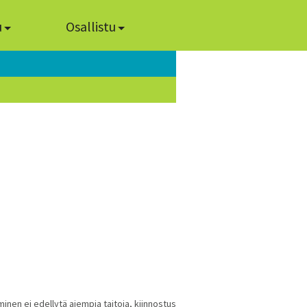
u
Osallistu
minen ei edellytä aiempia taitoja, kiinnostus