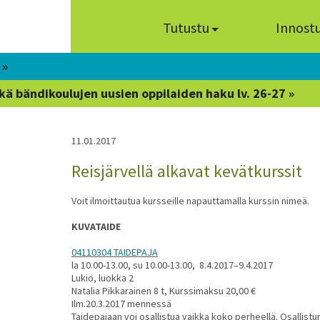
Tutustu
Innost
 »
kä bändikoulujen uusien oppilaiden haku lv. 26-27 »
11.01.2017
Reisjärvellä alkavat kevätkurssit
Voit ilmoittautua kursseille napauttamalla kurssin nimeä.
KUVATAIDE
04110304 TAIDEPAJA
la 10.00-13.00, su 10.00-13.00, 8.4.2017–9.4.2017
Lukio, luokka 2
Natalia Pikkarainen 8 t, Kurssimaksu 20,00 €
Ilm.20.3.2017 mennessä
Taidepajaan voi osallistua vaikka koko perheellä. Osallistu