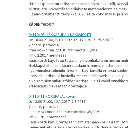
riittää. Opitaan turvallista maalausta esim. akvarelli, akryy
piirustusta. Askarrellaan erilaisista materiaaleista esimerki
jugend-ornamentti tekniikka. Aikuiselta koko maksu ja lapse
KÄDENTAIDOT
04110405 HIEKKAPUHALLUSKUVIOINTI
pe 18.00-21.00, la 10.00-15.15, 17.2.2017–25.2.2017
Yläaste, parakki 4
Irma Kokkonen 22 t, Kurssimaksu 35,00 €
Ilm.6.2.2017 mennessä
Kausikortti käy. Tutustutaan hiekkapuhalluksen moniin mahd
Hiekkapuhaltamalla lasiin saadaan himmeä, mattamainen pi
syvemmäksi kolmiulotteiseksi. Käyttämällä erilaisia sabloni
koristella erilaisilla kuvioilla. Menetelmä soveltuu esim. pu
aikaisempien sulatustöiden koristeluun. Ei vaadi ennakkota
€/lukukausi maksetaan opettajalle.
04110411 KORUPAJA, kevät
to 18.00-21.00, 12.1.2017–2.3.2017
Yläaste, parakki 4
Jussi Kokkonen 32 t, Kurssimaksu 45,00 €
Ilm.2.1.2017 mennessä
Kausikortti käy. Opetellaan valmistamaan koruja esim. sor
rannerenkaita, erilaisia lenkkiketjuja, kudottuja ja palmiko