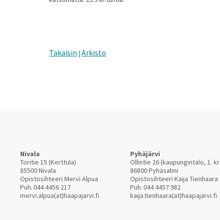
Takaisin
Arkisto
|
Nivala
Pyhäjärvi
Toritie 15 (Kerttula)
Ollintie 26 (kaupungintalo, 1. kr
85500 Nivala
86800 Pyhäsalmi
Opistosihteeri Mervi Alpua
Opistosihteeri Kaija Tienhaara
Puh.
044 4456 217
Puh.
044 4457 982
mervi.alpua(at)haapajarvi.fi
kaija.tienhaara(at)haapajarvi.fi