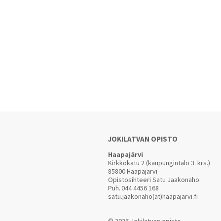
JOKILATVAN OPISTO
Haapajärvi
Kirkkokatu 2 (kaupungintalo 3. krs.)
85800 Haapajärvi
Opistosihteeri Satu Jaakonaho
Puh.
044 4456 168
satu.jaakonaho(at)haapajarvi.fi