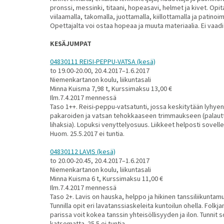
pronssi, messinki, titaani, hopeasavi, helmet ja kivet. Op
viilaamalla, takomalla, juottamalla, kiillottamalla ja patino
Opettajalta voi ostaa hopeaa ja muuta materiaalia. Ei vaa
KESÄJUMPAT
04830111 REISI-PEPPU-VATSA (kesä)
to 19.00-20.00, 20.4.2017–1.6.2017
Niemenkartanon koulu, liikuntasali
Minna Kuisma 7,98 t, Kurssimaksu 13,00 €
Ilm.7.4.2017 mennessä
Taso 1++. Reisi-peppu-vatsatunti, jossa keskitytään lyhyen
pakaroiden ja vatsan tehokkaaseen trimmaukseen (palaut
lihaksia). Lopuksi venyttelyosuus. Liikkeet helposti sovellet
Huom. 25.5.2017 ei tuntia.
04830112 LAVIS (kesä)
to 20.00-20.45, 20.4.2017–1.6.2017
Niemenkartanon koulu, liikuntasali
Minna Kuisma 6 t, Kurssimaksu 11,00 €
Ilm.7.4.2017 mennessä
Taso 2+. Lavis on hauska, helppo ja hikinen tanssiliikuntam
Tunnilla opit eri lavatanssiaskeleita kuntoilun ohella. Fol
parissa voit kokea tanssin yhteisöllisyyden ja ilon. Tunnit s
katsomatta. 25.5.ei tuntia.