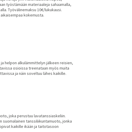
itaan työstämään materiaaleja sahaamalla,
imalla. Työvälinemaksu 10€/lukukausi.
di aikaisempaa kokemusta.
 ja helpon alkulämmittelyn jälkeen reisien,
tavissa osioissa treenataan myös muita
tavissa ja näin soveltuu lähes kaikille.
uoto, joka perustuu lavatanssiaskeliin.
kjam suomalainen tanssiliikuntamuoto, jonka
opivat kaikille ikään ja taitotasoon