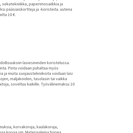
li, sekatekniikka, paperimosaiikkia ja
ksi pääsiaiskortteja ja -koristeita. uutena
lta 10 €.
ollisuuksiin lasiesineiden koristelussa.
nta. Pinta voidaan puhaltaa myös
a ja muita suojaustekniikoita voidaan lasi
llojen, maljakoiden, tasolasin tai vaikka
itoja, soveltuu kaikille. Työvälinemaksu 10
muksia, korvakoruja, kaulakoruja,
ituja koruja ym. Materiaaleina hopea,