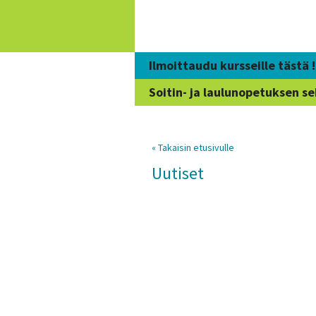
Siirry
sisältöön
Ilmoittaudu kursseille tästä !
Soitin- ja laulunopetuksen se
« Takaisin etusivulle
Uutiset