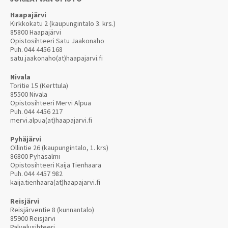
Haapajärvi
Kirkkokatu 2 (kaupungintalo 3. krs.)
85800 Haapajärvi
Opistosihteeri Satu Jaakonaho
Puh.
044 4456 168
satu.jaakonaho(at)haapajarvi.fi
Nivala
Toritie 15 (Kerttula)
85500 Nivala
Opistosihteeri Mervi Alpua
Puh.
044 4456 217
mervi.alpua(at)haapajarvi.fi
Pyhäjärvi
Ollintie 26 (kaupungintalo, 1. krs)
86800 Pyhäsalmi
Opistosihteeri Kaija Tienhaara
Puh.
044 4457 982
kaija.tienhaara(at)haapajarvi.fi
Reisjärvi
Reisjärventie 8 (kunnantalo)
85900 Reisjärvi
Palvelusihteeri