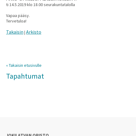
ti 14.5.2019 klo 18.00 seurakuntatalolla
Vapaa pääsy.
Tervetuloa!
Takaisin
Arkisto
|
« Takaisin etusivulle
Tapahtumat
JOKILATVAN OPISTO