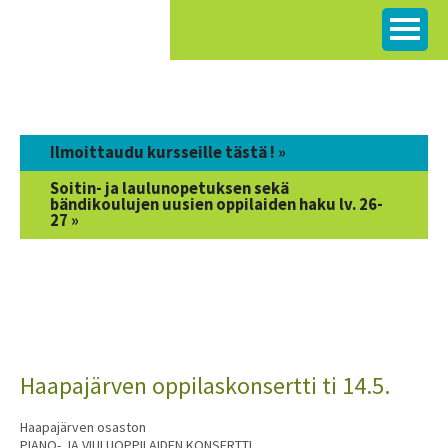
Siirry
sisältöön
Ilmoittaudu kursseille tästä ! »
Soitin- ja laulunopetuksen sekä
bändikoulujen uusien oppilaiden haku lv. 26-
27 »
Haapajärven oppilaskonsertti ti 14.5.
Haapajärven osaston
PIANO- JA VIULUOPPILAIDEN KONSERTTI