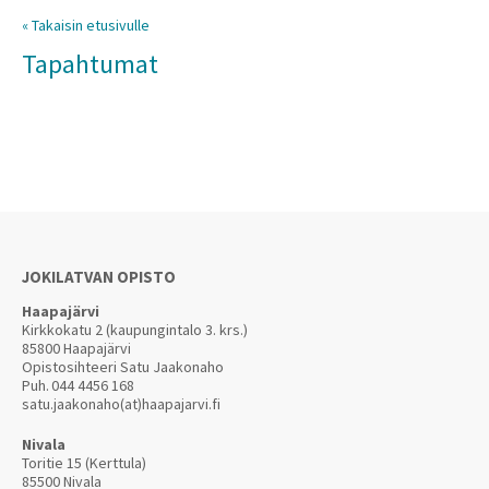
« Takaisin etusivulle
Tapahtumat
JOKILATVAN OPISTO
Haapajärvi
Kirkkokatu 2 (kaupungintalo 3. krs.)
85800 Haapajärvi
Opistosihteeri Satu Jaakonaho
Puh.
044 4456 168
satu.jaakonaho(at)haapajarvi.fi
Nivala
Toritie 15 (Kerttula)
85500 Nivala