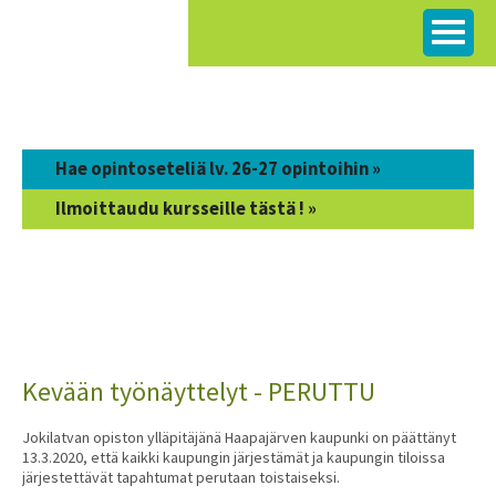
Siirry
sisältöön
Hae opintoseteliä lv. 26-27 opintoihin »
Ilmoittaudu kursseille tästä ! »
Kevään työnäyttelyt - PERUTTU
Jokilatvan opiston ylläpitäjänä Haapajärven kaupunki on päättänyt
13.3.2020, että kaikki kaupungin järjestämät ja kaupungin tiloissa
järjestettävät tapahtumat perutaan toistaiseksi.