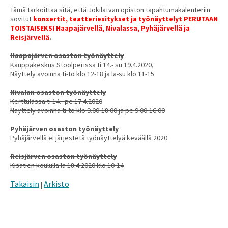
Tämä tarkoittaa sitä, että Jokilatvan opiston tapahtumakalenteriin
sovitut
konsertit, teatteriesitykset ja työnäyttelyt PERUTAAN
TOISTAISEKSI
Haapajärvellä, Nivalassa, Pyhäjärvellä ja
Reisjärvellä
.
Haapajärven osaston työnäyttely
Kauppakeskus Stoolperissa ti 14.- su 19.4.2020,
Näyttely avoinna ti-to klo 12-18 ja la-su klo 11-15
Nivalan osaston työnäyttely
Kerttulassa ti 14.- pe 17.4.2020
Näyttely avoinna ti-to klo 9.00-18.00 ja pe 9.00-16.00
Pyhäjärven osaston työnäyttely
Pyhäjärvellä ei järjestetä työnäyttelyä keväällä 2020
Reisjärven osaston työnäyttely
Kisatien koululla la 18.4.2020 klo 10-14
Takaisin
Arkisto
|