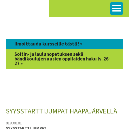
Siirry
sisältöön
Ilmoittaudu kursseille tästä ! »
Soitin- ja laulunopetuksen sekä
bändikoulujen uusien oppilaiden haku lv. 26-
27 »
SYYSSTARTTIJUMPAT HAAPAJÄRVELLÄ
01830101
SYYSSTARTTI JUMPAT