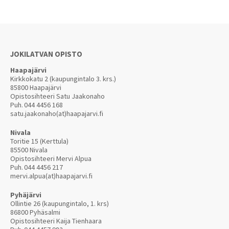
JOKILATVAN OPISTO
Haapajärvi
Kirkkokatu 2 (kaupungintalo 3. krs.)
85800 Haapajärvi
Opistosihteeri Satu Jaakonaho
Puh.
044 4456 168
satu.jaakonaho(at)haapajarvi.fi
Nivala
Toritie 15 (Kerttula)
85500 Nivala
Opistosihteeri Mervi Alpua
Puh.
044 4456 217
mervi.alpua(at)haapajarvi.fi
Pyhäjärvi
Ollintie 26 (kaupungintalo, 1. krs)
86800 Pyhäsalmi
Opistosihteeri Kaija Tienhaara