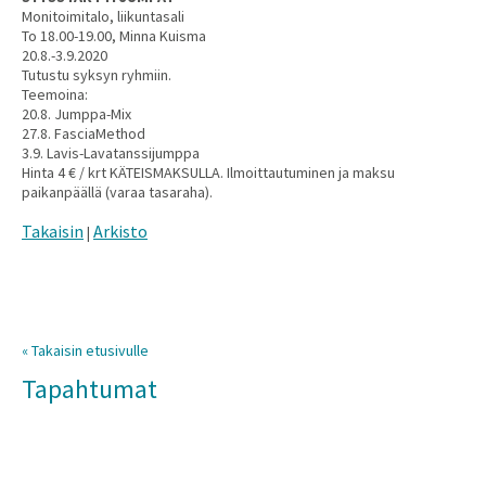
Monitoimitalo, liikuntasali
To 18.00-19.00, Minna Kuisma
20.8.-3.9.2020
Tutustu syksyn ryhmiin.
Teemoina:
20.8. Jumppa-Mix
27.8. FasciaMethod
3.9. Lavis-Lavatanssijumppa
Hinta 4 € / krt KÄTEISMAKSULLA. Ilmoittautuminen ja maksu
paikanpäällä (varaa tasaraha).
Takaisin
Arkisto
|
« Takaisin etusivulle
Tapahtumat