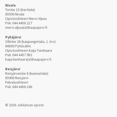
Nivala
Toritie 15 (Kerttula)
85500 Nivala
Opistosihteeri Mervi Alpua
Puh.
044 4456 217
mervi.alpua(at)haapajarvi.fi
Pyhäjärvi
Ollintie 26 (kaupungintalo, 1. krs)
86800 Pyhäsalmi
Opistosihteeri Kaija Tienhaara
Puh.
044 4457 982
kaija.tienhaara(at)haapajarvi.fi
Reisjärvi
Reisjärventie 8 (kunnantalo)
85900 Reisjärvi
Palvelusihteeri
Puh.
044 4456 166
© 2026 Jokilatvan opisto