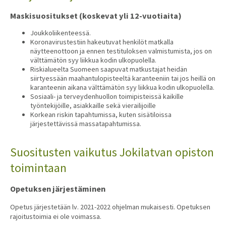
Maskisuositukset (koskevat yli 12-vuotiaita)
Joukkoliikenteessä.
Koronavirustestiin hakeutuvat henkilöt matkalla
näytteenottoon ja ennen testituloksen valmistumista, jos on
välttämätön syy liikkua kodin ulkopuolella.
Riskialueelta Suomeen saapuvat matkustajat heidän
siirtyessään maahantulopisteeltä karanteeniin tai jos heillä on
karanteenin aikana välttämätön syy liikkua kodin ulkopuolella.
Sosiaali- ja terveydenhuollon toimipisteissä kaikille
työntekijöille, asiakkaille sekä vierailijoille
Korkean riskin tapahtumissa, kuten sisätiloissa
järjestettävissä massatapahtumissa.
Suositusten vaikutus Jokilatvan opiston
toimintaan
Opetuksen järjestäminen
Opetus järjestetään lv. 2021-2022 ohjelman mukaisesti. Opetuksen
rajoitustoimia ei ole voimassa.