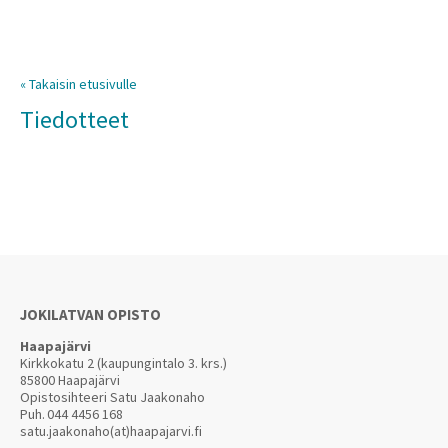
« Takaisin etusivulle
Tiedotteet
JOKILATVAN OPISTO
Haapajärvi
Kirkkokatu 2 (kaupungintalo 3. krs.)
85800 Haapajärvi
Opistosihteeri Satu Jaakonaho
Puh.
044 4456 168
satu.jaakonaho(at)haapajarvi.fi