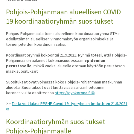
Pohjois-Pohjanmaan alueellisen COVID
19 koordinaatioryhmän suositukset
Pohjois-Pohjanmaalla toimii alueellinen koordinaatioryhmä STM:n
edellyttämän alueellisen viranomaistyön organisoimiseksi ja
toimenpiteiden koordinoimiseksi.
Koordinaatioryhmä kokoontui 21.9.2021. Ryhmä totesi, että Pohjois-
Pohjanmaa on palannut kokonaisuudessaan
epidemian
perustasolle
, minkä vuoksi alueella otetaan käyttöön perustason
maskisuositukset.
Suositukset ovat voimassa koko Pohjois-Pohjanmaan maakunnan
alueella. Suositukset ovat luettavissa sairaanhoitopiirin
koronasivuilta osoitteessa
https://oyskorona.fi
.
>>
Tästä voit lukea PPSHP Covid 19 -työryhmän tiedotteen 21.9.2021
Koordinaatioryhmän suositukset
Pohjois-Pohjanmaalle