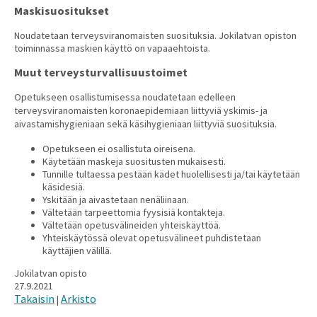
Maskisuositukset
Noudatetaan terveysviranomaisten suosituksia. Jokilatvan opiston
toiminnassa maskien käyttö on vapaaehtoista.
Muut terveysturvallisuustoimet
Opetukseen osallistumisessa noudatetaan edelleen
terveysviranomaisten koronaepidemiaan liittyviä yskimis- ja
aivastamishygieniaan sekä käsihygieniaan liittyviä suosituksia.
Opetukseen ei osallistuta oireisena.
Käytetään maskeja suositusten mukaisesti.
Tunnille tultaessa pestään kädet huolellisesti ja/tai käytetään
käsidesiä.
Yskitään ja aivastetaan nenäliinaan.
Vältetään tarpeettomia fyysisiä kontakteja.
Vältetään opetusvälineiden yhteiskäyttöä.
Yhteiskäytössä olevat opetusvälineet puhdistetaan
käyttäjien välillä.
Jokilatvan opisto
27.9.2021
Takaisin
Arkisto
|