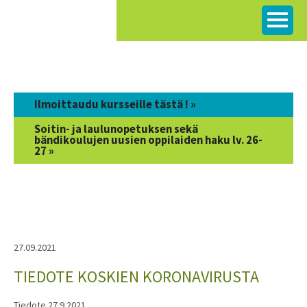
Siirry
sisältöön
Ilmoittaudu kursseille tästä ! »
Soitin- ja laulunopetuksen sekä
bändikoulujen uusien oppilaiden haku lv. 26-
27 »
27.09.2021
TIEDOTE KOSKIEN KORONAVIRUSTA
Tiedote 27.9.2021