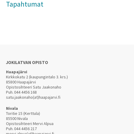
Tapahtumat
JOKILATVAN OPISTO
Haapajärvi
Kirkkokatu 2 (kaupungintalo 3. krs.)
85800 Haapajärvi
Opistosihteeri Satu Jaakonaho
Puh.
044 4456 168
satu.jaakonaho(at)haapajarvi.fi
Nivala
Toritie 15 (Kerttula)
85500 Nivala
Opistosihteeri Mervi Alpua
Puh.
044 4456 217
mervi.alpua(at)haapajarvi.fi