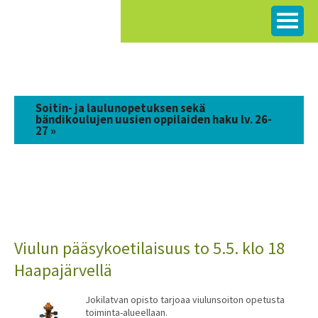
Siirry
sisältöön
Soitin- ja laulunopetuksen sekä
bändikoulujen uusien oppilaiden haku lv. 26-
27 »
Viulun pääsykoetilaisuus to 5.5. klo 18
Haapajärvellä
Jokilatvan opisto tarjoaa viulunsoiton opetusta
toiminta-alueellaan.