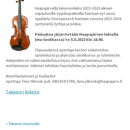
Haapajärvellä lukuvuodeksi 2022-2023 alkaen
vapautuville oppilaspaikoille haetaan nyt uusia
oppilaita. Ensisijaisesti haetaan vuosina 2015-2016
syntyneitä tyttöjä ja poikia.
Pääsykoe järjestetään Haapajärven lukiolla
(mu-luokkassa) to 5.5.2022 klo 18.00.
Tilaisuudessa opettaja kertoo viulunsoiton
opiskelusta ja järjestää sävelkorva- ja rytmitestin.
Hakijoiden on valmistauduttava myös itse valitsemansa laulun
esittämiseen. Valinnat tehdään haastattelun ja testin perusteella.
Ilmoittautumiset ja lisätiedot
opettaja Tiina Ylikoski puh. 040-834 5769, tiina.ylikoski@haapajarvi.fi
Takaisin
Arkisto
|
« Takaisin etusivulle