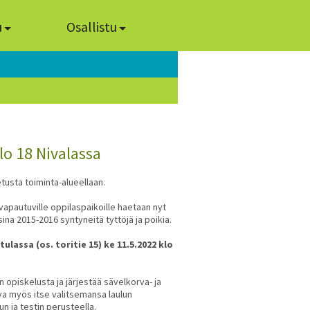
u
Osallistu
lo 18 Nivalassa
tusta toiminta-alueellaan.
apautuville oppilaspaikoille haetaan nyt
sina 2015-2016 syntyneitä tyttöjä ja poikia.
lassa (os. toritie 15) ke 11.5.2022 klo
 opiskelusta ja järjestää sävelkorva- ja
va myös itse valitsemansa laulun
n ja testin perusteella.