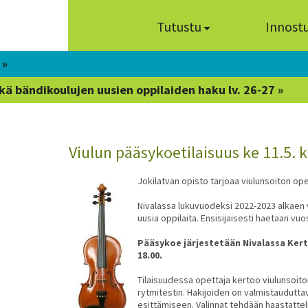
Tutustu
Innost
 »
kä bändikoulujen uusien oppilaiden haku lv. 26-27 »
Viulun pääsykoetilaisuus ke 11.5. k
Jokilatvan opisto tarjoaa viulunsoiton ope
Nivalassa lukuvuodeksi 2022-2023 alkaen v
uusia oppilaita. Ensisijaisesti haetaan vuo
Pääsykoe järjestetään Nivalassa Kerttu
18.00.
Tilaisuudessa opettaja kertoo viulunsoiton
rytmitestin. Hakijoiden on valmistaudutta
esittämiseen. Valinnat tehdään haastattelu