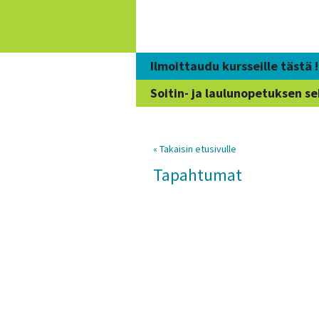
Siirry
sisältöön
Ilmoittaudu kursseille tästä !
Soitin- ja laulunopetuksen se
« Takaisin etusivulle
Tapahtumat