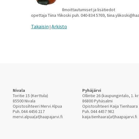
Ilmoittautumiset ja lisätiedot
opettaja Tiina Ylikoski puh. 040-834 5769, tiina.ylikoski@haa
Takaisin
Arkisto
|
Nivala
Pyhäjärvi
Toritie 15 (Kerttula)
Ollintie 26 (kaupungintalo, 1. kr
85500 Nivala
86800 Pyhäsalmi
Opistosihteeri Mervi Alpua
Opistosihteeri Kaija Tienhaara
Puh.
044 4456 217
Puh.
044 4457 982
mervi.alpua(at)haapajarvi.fi
kaija.tienhaara(at)haapajarvi.fi