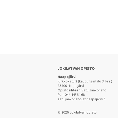
JOKILATVAN OPISTO
Haapajärvi
Kirkkokatu 2 (kaupungintalo 3. krs.)
85800 Haapajärvi
Opistosihteeri Satu Jaakonaho
Puh.
044 4456 168
satu.jaakonaho(at)haapajarvi.fi
© 2026 Jokilatvan opisto