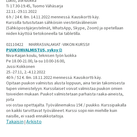
Lukio, atk-luokka
Ti 17.30-19.45, Tuomo Vähäsarja
22.11.-29.11.2022
6 h / 24 €. Ilm. 14.11.2022 mennessä. Kausikortti käy.
Kurssilla tutustutaan sähköisiin viestintävälineisiin
(Sähköpostijärjestelmät, WhatsApp, Skype, Zoom) ja opetellaan
niiden käyttöä tietokoneella tai tabletilla.
02110422 MARRASVALAKIAT -VIIKON KURSSI!
PUUKONVALMISTUS, syksy
Niva-Kaijan koulu, teknisen työn luokka
Pe 18.00-21.00, la-su 10.00-16.00,
Jussi Kokkonen
25.-27.11, 2.-4.12.2022
40 h / 52 €. Ilm. 18.11.2022 mennessä. Kausikortti käy.
Opitaan puukon valmistus alusta loppuun, aina terän takomisesta
tupen viimeistelyyn. Kurssilaiset voivat valmistaa puukon omien
toiveiden mukaan. Puukot valmistetaan parhaista raaka-aineista,
joita
voi ostaa opettajalta. Työvälinemaksu 15€ / puukko. Kurssipaikalla
on kaikki tarvittavat työvälineet. Kurssi sopii niin miehille kuin
naisille, ei vaadi ennakkotaitoja.
Takaisin
Arkisto
|