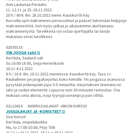
Anni Laulumaa-Peräaho
11.-12.11. ja 25.-26.11.2022
20 h / 40 €. Ilm. 28.10.2022 menn. Kausikortti käy.
Kurssilla opit makrameen perussolmut ja pääset tekemään helppoja
makrameetöitä. Voit myös jatkaa jo aikaisemmin aloittamaasi
makrameetyötä. Tarvikkeita voi ostaa opettajalta tai tuoda
mukanasi omat tarvikkeet.
02830133
YIN JOOGA talvi
Kerttula, Saalasti sali
Su 16.00-18.00, Seija Hernetkoski
20.11-4.12.2022
8 h / 18 €. Ilm. 18.11.2022 mennessä. Kausikortti käy. Taso 1+.
Rauhallinen yin joogaharjoitus koko keholle. Yin joogassa asanoissa
pysytään pidempään jopa 3-5 minuuttia. Harjoituksen teemana on
talvi ja veden elementti. Lopussa noin 30 minuutin rentoutus. Ota
mukaasi oma alusta, isoja tyynyjä useampi ja pari vilttiä.
02110414 MARRASVALAKIAT -VIIKON KURSSI!
JOULULAHJAT JA -KORISTEET
Uusi kurssi!
Kerttula, ompeluluokka
Ma, to 17.00-20.00, Pirjo Tölli
21.11 ja 23.11.2022, 28.11 ja 30.11.2022