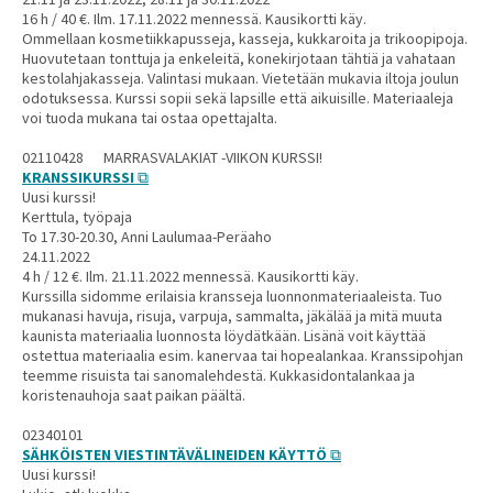
16 h / 40 €. Ilm. 17.11.2022 mennessä. Kausikortti käy.
Ommellaan kosmetiikkapusseja, kasseja, kukkaroita ja trikoopipoja.
Huovutetaan tonttuja ja enkeleitä, konekirjotaan tähtiä ja vahataan
kestolahjakasseja. Valintasi mukaan. Vietetään mukavia iltoja joulun
odotuksessa. Kurssi sopii sekä lapsille että aikuisille. Materiaaleja
voi tuoda mukana tai ostaa opettajalta.
02110428 MARRASVALAKIAT -VIIKON KURSSI!
KRANSSIKURSSI
Uusi kurssi!
Kerttula, työpaja
To 17.30-20.30, Anni Laulumaa-Peräaho
24.11.2022
4 h / 12 €. Ilm. 21.11.2022 mennessä. Kausikortti käy.
Kurssilla sidomme erilaisia kransseja luonnonmateriaaleista. Tuo
mukanasi havuja, risuja, varpuja, sammalta, jäkälää ja mitä muuta
kaunista materiaalia luonnosta löydätkään. Lisänä voit käyttää
ostettua materiaalia esim. kanervaa tai hopealankaa. Kranssipohjan
teemme risuista tai sanomalehdestä. Kukkasidontalankaa ja
koristenauhoja saat paikan päältä.
02340101
SÄHKÖISTEN VIESTINTÄVÄLINEIDEN KÄYTTÖ
Uusi kurssi!