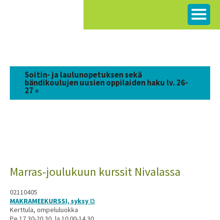
Siirry
sisältöön
Soitin- ja laulunopetuksen sekä
bändikoulujen uusien oppilaiden haku lv. 26-
27 »
Marras-joulukuun kurssit Nivalassa
02110405
MAKRAMEEKURSSI, syksy
Kerttula, ompeluluokka
Pe 17.30-20.30, la 10.00-14.30,