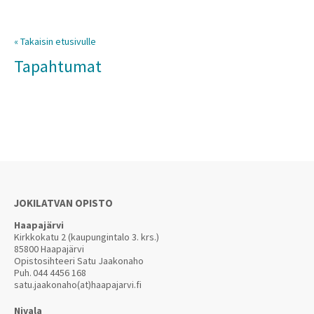
« Takaisin etusivulle
Tapahtumat
JOKILATVAN OPISTO
Haapajärvi
Kirkkokatu 2 (kaupungintalo 3. krs.)
85800 Haapajärvi
Opistosihteeri Satu Jaakonaho
Puh.
044 4456 168
satu.jaakonaho(at)haapajarvi.fi
Nivala