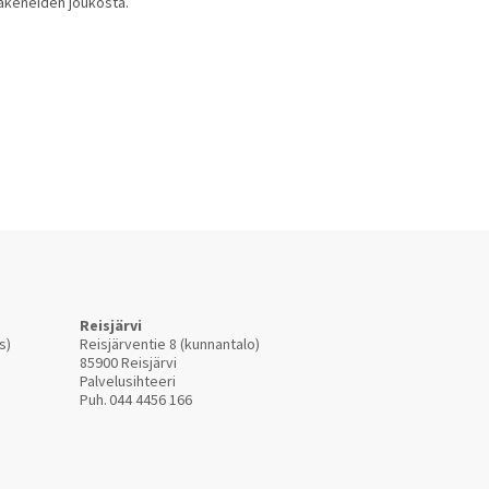
akeneiden joukosta.
Reisjärvi
s)
Reisjärventie 8 (kunnantalo)
85900 Reisjärvi
Palvelusihteeri
Puh.
044 4456 166