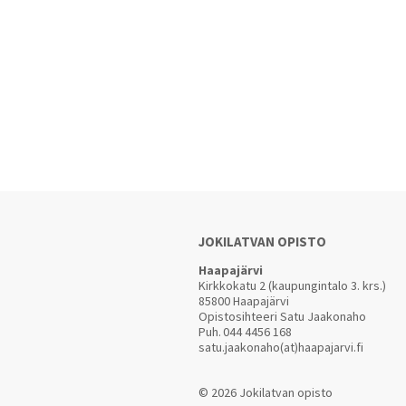
JOKILATVAN OPISTO
Haapajärvi
Kirkkokatu 2 (kaupungintalo 3. krs.)
85800 Haapajärvi
Opistosihteeri Satu Jaakonaho
Puh.
044 4456 168
satu.jaakonaho(at)haapajarvi.fi
© 2026 Jokilatvan opisto