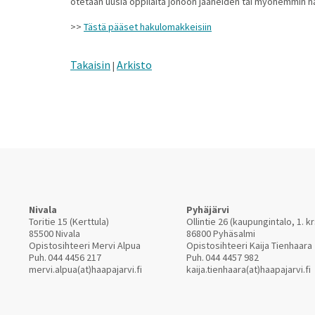
otetaan uusia oppilaita jonoon jääneiden tai myöhemmin h
>>
Tästä pääset hakulomakkeisiin
Takaisin
Arkisto
|
Nivala
Pyhäjärvi
Toritie 15 (Kerttula)
Ollintie 26 (kaupungintalo, 1. kr
85500 Nivala
86800 Pyhäsalmi
Opistosihteeri Mervi Alpua
Opistosihteeri Kaija Tienhaara
Puh.
044 4456 217
Puh.
044 4457 982
mervi.alpua(at)haapajarvi.fi
kaija.tienhaara(at)haapajarvi.fi