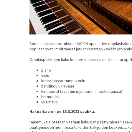
Soitin- ja laulunopetuksen UUSIEN oppilaiden oppilashaku o
oppilaat ovat ilmoittaneet jatkamisestaan kevään jatkami
Oppilaspaikkojen haku koskee seuraavia soittimia tai opet
piano
viulu
kitara-basso-rumpukoulu
bändikoulu (Nivala)
kirkkourut (avautuu myöhemmin toukokuussa)
harmonikka
yksinlaulu
Hakuaikaa on pe 18.8.2023 saakka.
Hakemuksia otetaan vastaan hakuajan päättymiseen saakka
päättymiseen mennessä tulleiden hakijoiden kesken. Lukuv