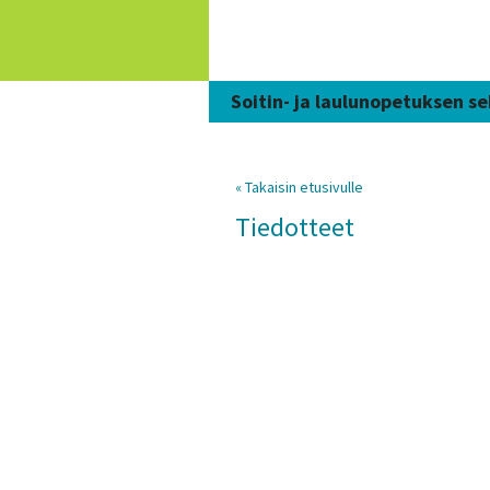
Siirry
sisältöön
Soitin- ja laulunopetuksen se
« Takaisin etusivulle
Tiedotteet