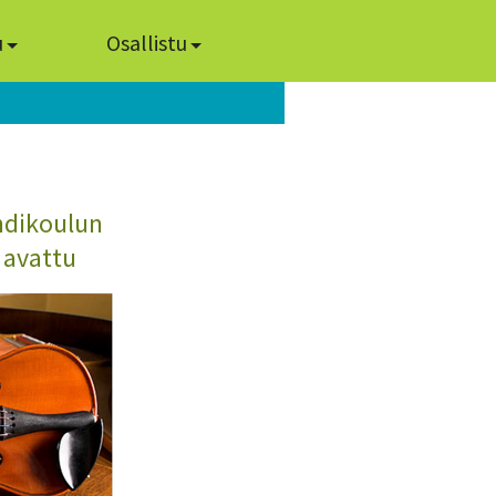
u
Osallistu
ndikoulun
 avattu