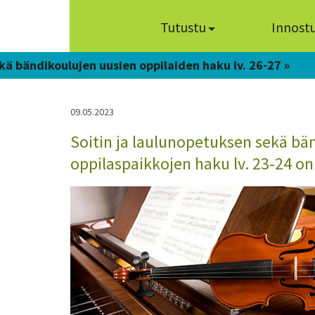
Tutustu
Innost
kä bändikoulujen uusien oppilaiden haku lv. 26-27 »
09.05.2023
Soitin ja laulunopetuksen sekä bä
oppilaspaikkojen haku lv. 23-24 on