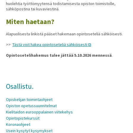
huolehtia työttömyytensä todistamisesta opiston toimistolle,
sähköpostina tai kuvaviestinä.
Miten haetaan?
Alapuolisesta linkistä pääset hakemaan opintoseteliä sähköisesti.
>>
Tästä voit hakea opintoseteliä sähköisesti
Opintosetelihakemus tulee jättää 5.10.2026 mennessä
.
Osallistu.
Opiskelijan toimintaohjeet
Opiston opetussuunnitelmat
Kielitaidon eurooppalainen viitekehys
Opintopistekurssit
Koronaohjeet
Usein kysytyt kysymykset