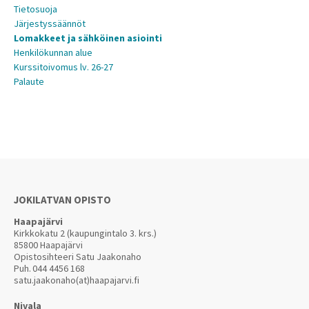
Tietosuoja
Järjestyssäännöt
Lomakkeet ja sähköinen asiointi
Henkilökunnan alue
Kurssitoivomus lv. 26-27
Palaute
JOKILATVAN OPISTO
Haapajärvi
Kirkkokatu 2 (kaupungintalo 3. krs.)
85800 Haapajärvi
Opistosihteeri Satu Jaakonaho
Puh.
044 4456 168
satu.jaakonaho(at)haapajarvi.fi
Nivala