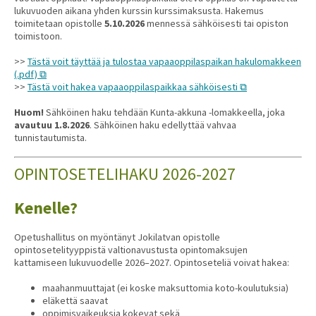
lukuvuoden aikana yhden kurssin kurssimaksusta. Hakemus
toimitetaan opistolle
5.10.2026
mennessä sähköisesti tai opiston
toimistoon.
>>
Tästä voit täyttää ja tulostaa vapaaoppilaspaikan hakulomakkeen
(.pdf)
>>
Tästä voit hakea vapaaoppilaspaikkaa sähköisesti
Huom!
Sähköinen haku tehdään Kunta-akkuna -lomakkeella, joka
avautuu 1.8.2026
. Sähköinen haku edellyttää vahvaa
tunnistautumista.
OPINTOSETELIHAKU 2026-2027
Kenelle?
Opetushallitus on myöntänyt Jokilatvan opistolle
opintosetelityyppistä valtionavustusta opintomaksujen
kattamiseen lukuvuodelle 2026–2027. Opintoseteliä voivat hakea:
maahanmuuttajat (ei koske maksuttomia koto-koulutuksia)
eläkettä saavat
oppimisvaikeuksia kokevat sekä