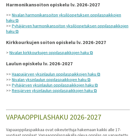
Harmonikansoiton opiskelu lv. 2026-2027
>>
Nivalan harmonikansoiton yksilöopetuksen oppilaspaikkojen
haku
>>
Pyhäjärven harmonikansoiton yksilöopetuksen oppilaspaikkojen
haku
Kirkkourkujen soiton opiskelu lv. 2026-2027
>
Nivalan kirkkourkujen oppilaspaikkojen haku
Laulun opiskelu lv. 2026-2027
>>
Haapajärven yksinlaulun oppilaspaikkojen haku
>>
Nivalan yksinlaulun oppilaspaikkojen haku
>>
Pyhäjärven yksinlaulun oppilaspaikkojen haku
>>
Reisjärven yksinlaulun oppilaspaikkojen haku
VAPAAOPPILASHAKU 2026-2027
Vapaaoppilaspaikkaa ovat oikeutettuja hakemaan kaikki alle 17-
vuotiaat oppilaat. Vapaaoppilaspaikalla oleva oppilas on vapautettu