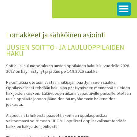
Siirry
sisältöön
Lomakkeet ja sähköinen asiointi
UUSIEN SOITTO- JA LAULUOPPILAIDEN
HAKU
Soitin- ja laulunopetuksen uusien oppilaiden haku lukuvuodelle 2026-
2027 on käynnistynyt ja jatkuu pe 14.8.2026 saakka.
Hakemuksia otetaan vastaan hakuajan päättymiseen saakka.
Oppilasvalinnat tehdään hakuajan päättymiseen mennessä tulleiden
hakijoiden kesken. Lukuvuoden aikana vapautuville paikoille otetaan
uusia oppilaita jonoon jääneiden tai myöhemmin hakeneiden
joukosta.
Alapuolisista linkeistä pääset hakemaan oppilaspaikkaa
valitsemaasi soittimeen. HUOM! Lopulliset oppilasvalinnat tehdään
kaikkien hakijoiden joukosta.