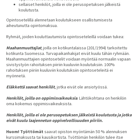
sellaiset henkilöt, joilla ei ole perusopetuksen jälkeistä
koulutusta.
Opintosetelillä alennetaan koulutukseen osallistumisesta
aiheutunutta opintomaksua.
Ryhmät, joiden kouluttautumista opintoseteleillä voidaan tukea:
Maahanmuuttajiat
,
joilla on kotikuntalaissa (201/1994) tarkoitettu
kotikunta Suomessa. Turvapaikanhakijat eivät kuulu tähän ryhmään.
Maahanmuuttajien opintosetelit voidaan myöntää normaalin vapaan
sivistystyön rahoituksen piiriin kuuluviin koulutuksiin. 100%
rahoituksen piiriin kuuluviin koulutuksiin opintoseteleitä ei
myönnetä.
Eläkkettä saavat henkilöt
, jotka eivät ole ansiotyössä.
Henkilöt, joilla on oppimisvaikeuksia
. Lähtökohtana on henkilön
oma kokemus oppimisvaikeuksista.
Henkilöt, joilla ei ole perusopetuksen jälkeistä koulutusta ja jotka
eivät kuulu laajennetun oppivelvollisuuden piiriin.
Huom! Työttömät
saavat opiston myöntämän 50 % alennuksen
kurssimaksusta tai kausikortista. Työttömän henkilön tulee itse