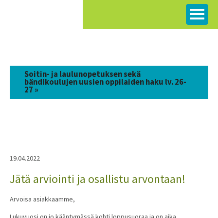
Siirry
sisältöön
Soitin- ja laulunopetuksen sekä
bändikoulujen uusien oppilaiden haku lv. 26-
27 »
19.04.2022
Jätä arviointi ja osallistu arvontaan!
Arvoisa asiakkaamme,
Lukuvuosi on jo kääntymässä kohti loppusuoraa ja on aika