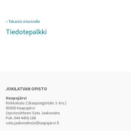
« Takaisin etusivulle
Tiedotepalkki
JOKILATVAN OPISTO
Haapajärvi
Kirkkokatu 2 (kaupungintalo 3. krs.)
85800 Haapajärvi
Opistosihteeri Satu Jaakonaho
Puh.
044 4456 168
satu.jaakonaho(at)haapajarvi.fi