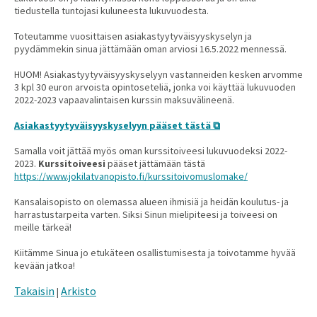
tiedustella tuntojasi kuluneesta lukuvuodesta.
Toteutamme vuosittaisen asiakastyytyväisyyskyselyn ja
pyydämmekin sinua jättämään oman arviosi 16.5.2022 mennessä.
HUOM! Asiakastyytyväisyyskyselyyn vastanneiden kesken arvomme
3 kpl 30 euron arvoista opintoseteliä, jonka voi käyttää lukuvuoden
2022-2023 vapaavalintaisen kurssin maksuvälineenä.
Asiakastyytyväisyyskyselyyn pääset tästä
Samalla voit jättää myös oman kurssitoiveesi lukuvuodeksi 2022-
2023.
Kurssitoiveesi
pääset jättämään tästä
https://www.jokilatvanopisto.fi/kurssitoivomuslomake/
Kansalaisopisto on olemassa alueen ihmisiä ja heidän koulutus- ja
harrastustarpeita varten. Siksi Sinun mielipiteesi ja toiveesi on
meille tärkeä!
Kiitämme Sinua jo etukäteen osallistumisesta ja toivotamme hyvää
kevään jatkoa!
Takaisin
Arkisto
|