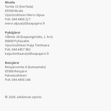
Nivala
Toritie 15 (Kerttula)
85500 Nivala
Opistosihteeri Mervi Alpua
Puh.
044 4456 217
mervi.alpua(at)haapajarvi.fi
Pyhäjärvi
Ollintie 26 (kaupungintalo, 1. krs)
86800 Pyhäsalmi
Opistosihteeri Kaija Tienhaara
Puh.
044 4457 982
kaija.tienhaara(at)haapajarvi.fi
Reisjärvi
Reisjärventie 8 (kunnantalo)
85900 Reisjärvi
Palvelusihteeri
Puh.
044 4456 166
© 2026 Jokilatvan opisto