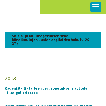
Siirry
sisältöön
Soitin- ja laulunopetuksen sekä
bändikoulujen uusien oppilaiden haku lv. 26-
27 »
2018:
Kädenjälkiä - taiteen perusopetuksen näyttely
Tillarigalleriassa »
Vesiliikunta Jokilatvan opiston vastuulle vuoden