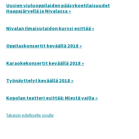
Uusien viuluoppilaiden pääsykoetilaisuudet
Haapajärvellä ja Nivalassa »
Nivalan ilmaisutaidon kurssi esittää »
Oppilaskonsertit keväällä 2018 »
Karaokekonsertit keväällä 2018 »
Työnäyttelyt keväällä 2018 »
Kopolan teatteri esittää: Miestä vailla »
Takaisin edelliselle sivulle