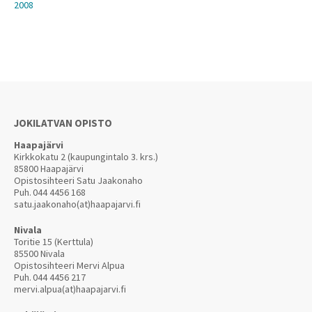
2008
JOKILATVAN OPISTO
Haapajärvi
Kirkkokatu 2 (kaupungintalo 3. krs.)
85800 Haapajärvi
Opistosihteeri Satu Jaakonaho
Puh.
044 4456 168
satu.jaakonaho(at)haapajarvi.fi
Nivala
Toritie 15 (Kerttula)
85500 Nivala
Opistosihteeri Mervi Alpua
Puh.
044 4456 217
mervi.alpua(at)haapajarvi.fi