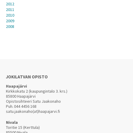
2012
2011
2010
2009
2008
JOKILATVAN OPISTO
Haapajärvi
Kirkkokatu 2 (kaupungintalo 3. krs.)
85800 Haapajärvi
Opistosihteeri Satu Jaakonaho
Puh.
044 4456 168
satu.jaakonaho(at)haapajarvi.fi
Nivala
Toritie 15 (Kerttula)
85500 Nivala