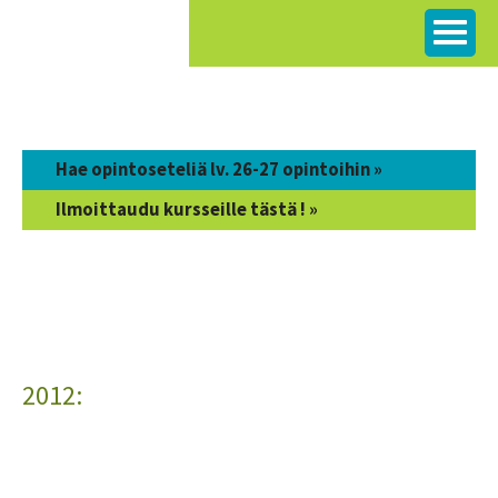
Siirry
sisältöön
Hae opintoseteliä lv. 26-27 opintoihin »
Ilmoittaudu kursseille tästä ! »
2012: