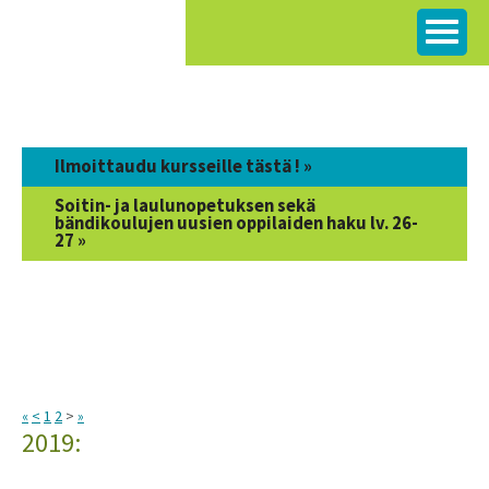
Siirry
sisältöön
Ilmoittaudu kursseille tästä ! »
Soitin- ja laulunopetuksen sekä
bändikoulujen uusien oppilaiden haku lv. 26-
27 »
«
<
1
2
>
»
2019: