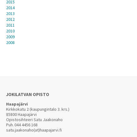
2015
2014
2013
2012
2011
2010
2009
2008
JOKILATVAN OPISTO
Haapajärvi
Kirkkokatu 2 (kaupungintalo 3. krs.)
85800 Haapajärvi
Opistosihteeri Satu Jaakonaho
Puh.
044 4456 168
satu.jaakonaho(at)haapajarvi.fi