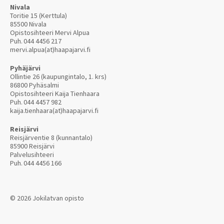
Nivala
Toritie 15 (Kerttula)
85500 Nivala
Opistosihteeri Mervi Alpua
Puh.
044 4456 217
mervi.alpua(at)haapajarvi.fi
Pyhäjärvi
Ollintie 26 (kaupungintalo, 1. krs)
86800 Pyhäsalmi
Opistosihteeri Kaija Tienhaara
Puh.
044 4457 982
kaija.tienhaara(at)haapajarvi.fi
Reisjärvi
Reisjärventie 8 (kunnantalo)
85900 Reisjärvi
Palvelusihteeri
Puh.
044 4456 166
© 2026 Jokilatvan opisto