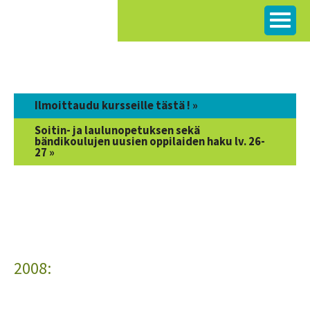
Siirry
sisältöön
Ilmoittaudu kursseille tästä ! »
Soitin- ja laulunopetuksen sekä
bändikoulujen uusien oppilaiden haku lv. 26-
27 »
2008: