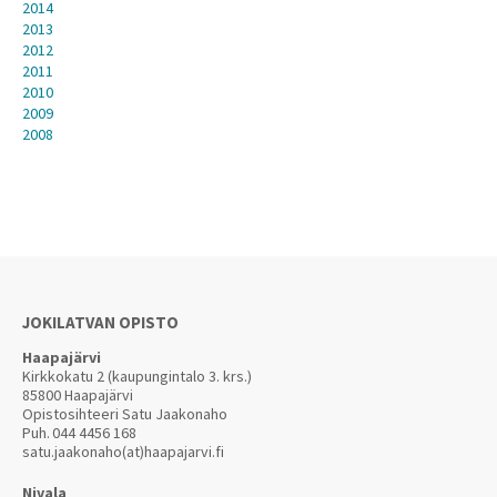
2014
2013
2012
2011
2010
2009
2008
JOKILATVAN OPISTO
Haapajärvi
Kirkkokatu 2 (kaupungintalo 3. krs.)
85800 Haapajärvi
Opistosihteeri Satu Jaakonaho
Puh.
044 4456 168
satu.jaakonaho(at)haapajarvi.fi
Nivala