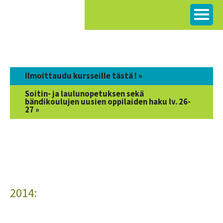
Siirry
sisältöön
Ilmoittaudu kursseille tästä ! »
Soitin- ja laulunopetuksen sekä
bändikoulujen uusien oppilaiden haku lv. 26-
27 »
2014: