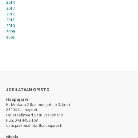
2014
2013
2012
2011
2010
2009
2008
JOKILATVAN OPISTO
Haapajärvi
Kirkkokatu 2 (kaupungintalo 3. krs.)
85800 Haapajärvi
Opistosihteeri Satu Jaakonaho
Puh.
044 4456 168
satu.jaakonaho(at)haapajarvi.fi
Nivala