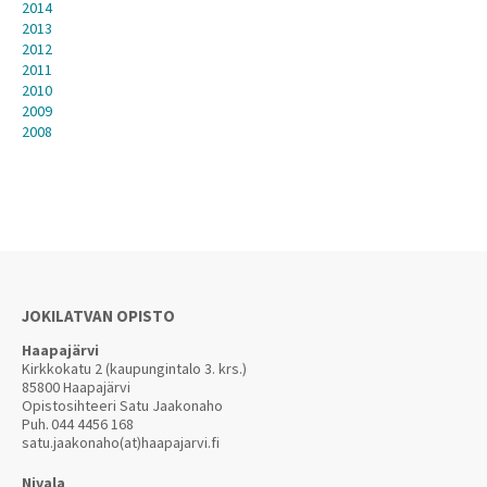
2014
2013
2012
2011
2010
2009
2008
JOKILATVAN OPISTO
Haapajärvi
Kirkkokatu 2 (kaupungintalo 3. krs.)
85800 Haapajärvi
Opistosihteeri Satu Jaakonaho
Puh.
044 4456 168
satu.jaakonaho(at)haapajarvi.fi
Nivala