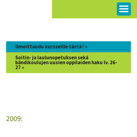
Siirry
sisältöön
Ilmoittaudu kursseille tästä ! »
Soitin- ja laulunopetuksen sekä
bändikoulujen uusien oppilaiden haku lv. 26-
27 »
2009: