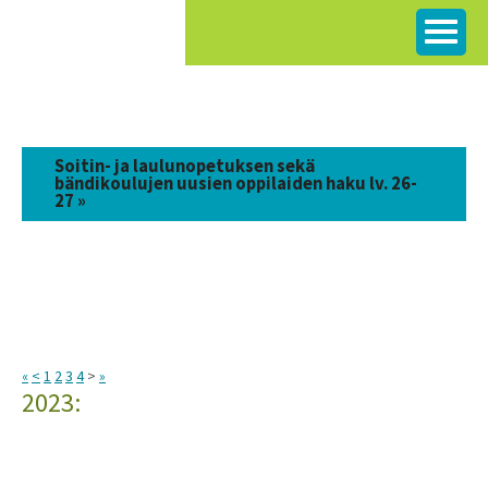
Siirry
sisältöön
Soitin- ja laulunopetuksen sekä
bändikoulujen uusien oppilaiden haku lv. 26-
27 »
«
<
1
2
3
4
>
»
2023: