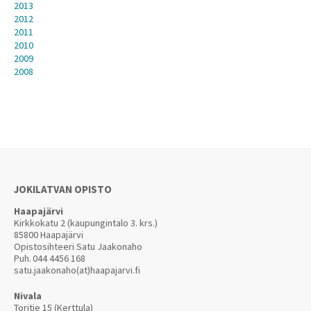
2013
2012
2011
2010
2009
2008
JOKILATVAN OPISTO
Haapajärvi
Kirkkokatu 2 (kaupungintalo 3. krs.)
85800 Haapajärvi
Opistosihteeri Satu Jaakonaho
Puh.
044 4456 168
satu.jaakonaho(at)haapajarvi.fi
Nivala
Toritie 15 (Kerttula)