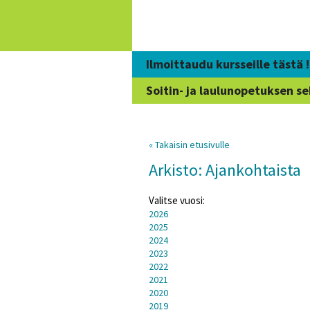
Siirry
sisältöön
Ilmoittaudu kursseille tästä !
Soitin- ja laulunopetuksen se
« Takaisin etusivulle
Arkisto: Ajankohtaista
Valitse vuosi:
2026
2025
2024
2023
2022
2021
2020
2019