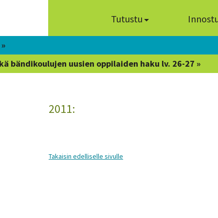
Tutustu
Innost
 »
kä bändikoulujen uusien oppilaiden haku lv. 26-27 »
2011:
Takaisin edelliselle sivulle