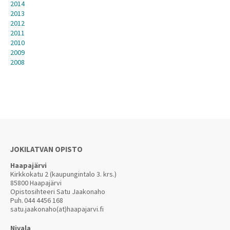
2014
2013
2012
2011
2010
2009
2008
JOKILATVAN OPISTO
Haapajärvi
Kirkkokatu 2 (kaupungintalo 3. krs.)
85800 Haapajärvi
Opistosihteeri Satu Jaakonaho
Puh.
044 4456 168
satu.jaakonaho(at)haapajarvi.fi
Nivala