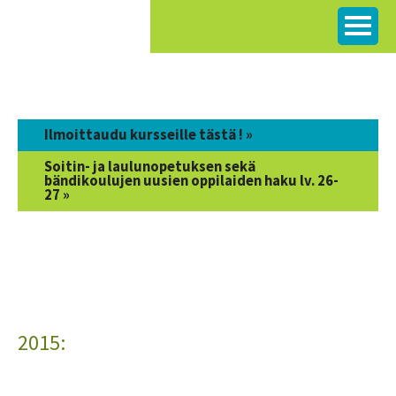
Siirry
sisältöön
Ilmoittaudu kursseille tästä ! »
Soitin- ja laulunopetuksen sekä
bändikoulujen uusien oppilaiden haku lv. 26-
27 »
2015: