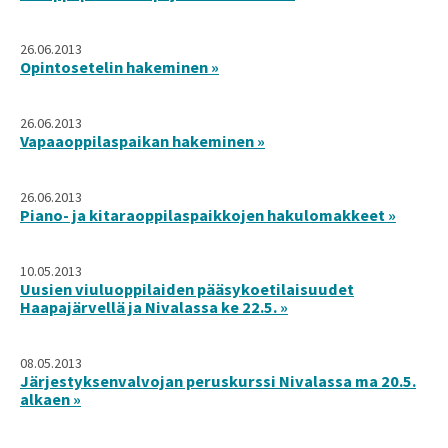
26.06.2013
Opintosetelin hakeminen »
26.06.2013
Vapaaoppilaspaikan hakeminen »
26.06.2013
Piano- ja kitaraoppilaspaikkojen hakulomakkeet »
10.05.2013
Uusien viuluoppilaiden pääsykoetilaisuudet
Haapajärvellä ja Nivalassa ke 22.5. »
08.05.2013
Järjestyksenvalvojan peruskurssi Nivalassa ma 20.5.
alkaen »