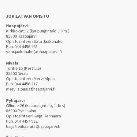
JOKILATVAN OPISTO
Haapajärvi
Kirkkokatu 2 (kaupungintalo 3. krs.)
85800 Haapajärvi
Opistosihteeri Satu Jaakonaho
Puh.
044 4456 168
satu.jaakonaho(at)haapajarvi.fi
Nivala
Toritie 15 (Kerttula)
85500 Nivala
Opistosihteeri Mervi Alpua
Puh.
044 4456 217
mervi.alpua(at)haapajarvi.fi
Pyhäjärvi
Ollintie 26 (kaupungintalo, 1. krs)
86800 Pyhäsalmi
Opistosihteeri Kaija Tienhaara
Puh.
044 4457 982
kaija.tienhaara(at)haapajarvi.fi