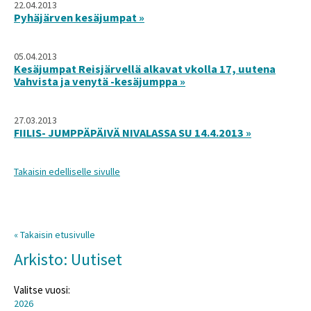
22.04.2013
Pyhäjärven kesäjumpat »
05.04.2013
Kesäjumpat Reisjärvellä alkavat vkolla 17, uutena
Vahvista ja venytä -kesäjumppa »
27.03.2013
FIILIS- JUMPPÄPÄIVÄ NIVALASSA SU 14.4.2013 »
Takaisin edelliselle sivulle
« Takaisin etusivulle
Arkisto: Uutiset
Valitse vuosi:
2026