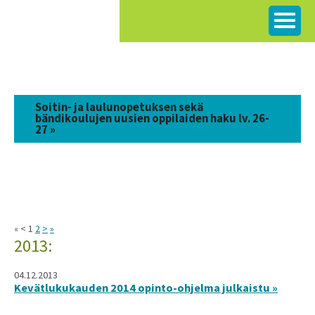
Siirry
sisältöön
Soitin- ja laulunopetuksen sekä
bändikoulujen uusien oppilaiden haku lv. 26-
27 »
« < 1
2
>
»
2013:
04.12.2013
Kevätlukukauden 2014 opinto-ohjelma julkaistu »