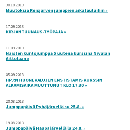
30.10.2013
Muutoksia Reisjärven jumppien aikatauluihin »
17.09.2013
KIRJANTUUNAUS-TYÖPAJA »
11.09.2013
Naisten kuntojumppa 5 uutena kurssina Nivalan
Aittolaan »
05.09.2013
HPJ:N HUONEKALUJEN ENSTISTÄMIS KURSSIN
ALKAMISAIKA MUUTTUNUT KLO 17.30 »
20.08.2013
Jumppapäivä Pyhäjärvellä su 25.8. »
19.08.2013
Jumppapäivä Haapajärvellä la 24.8. »