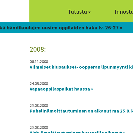
Tutustu
Innost
kä bändikoulujen uusien oppilaiden haku lv. 26-27 »
2008:
06.11.2008
Viimeiset kiusaukset- oopperan lipunmyynti kä
24.09.2008
Vapaaoppilaspaikat haussa »
25.08.2008
Puhelinilmoittautuminen on alkanut ma 25.8. k
25.08.2008
Web-ilmoittautuminen kursseille alkanut »