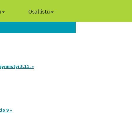
u
Osallistu
ynnistyi 5.11. »
lo 9 »