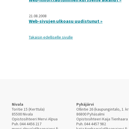
21.08.2008
Web-sivujen ulkoasu uudistunut »
Takaisin edelliselle sivulle
Nivala
Pyhäjärvi
Toritie 15 (Kerttula)
Ollintie 26 (kaupungintalo, 1. kr
85500 Nivala
86800 Pyhäsalmi
Opistosihteeri Mervi Alpua
Opistosihteeri Kaija Tienhaara
Puh.
044 4456 217
Puh.
044 4457 982
mervi.alpua(at)haapajarvi.fi
kaija.tienhaara(at)haapajarvi.fi