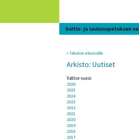
Siirry
sisältöön
Soitin- ja laulunopetuksen se
« Takaisin etusivulle
Arkisto: Uutiset
Valitse vuosi:
2026
2025
2024
2023
2022
2021
2020
2019
2018
2017