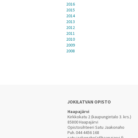
2016
2015
2014
2013
2012
2011
2010
2009
2008
JOKILATVAN OPISTO
Haapajärvi
Kirkkokatu 2 (kaupungintalo 3. krs.)
85800 Haapajärvi
Opistosihteeri Satu Jaakonaho
Puh.
044 4456 168
satu.jaakonaho(at)haapajarvi.fi