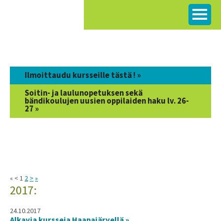
Siirry
sisältöön
Ilmoittaudu kursseille tästä ! »
Soitin- ja laulunopetuksen sekä
bändikoulujen uusien oppilaiden haku lv. 26-
27 »
« < 1
2
>
»
2017:
24.10.2017
Alkavia kursseja Haapajärvellä »