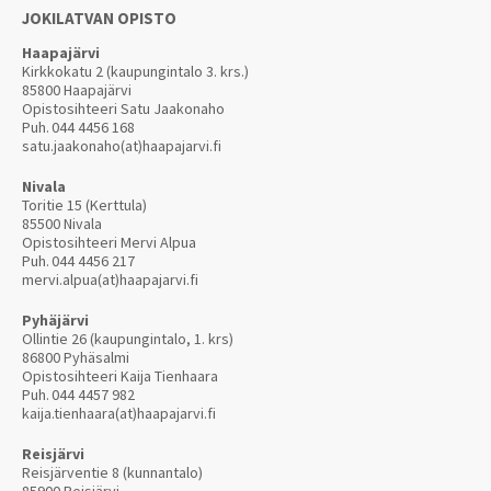
JOKILATVAN OPISTO
Haapajärvi
Kirkkokatu 2 (kaupungintalo 3. krs.)
85800 Haapajärvi
Opistosihteeri Satu Jaakonaho
Puh.
044 4456 168
satu.jaakonaho(at)haapajarvi.fi
Nivala
Toritie 15 (Kerttula)
85500 Nivala
Opistosihteeri Mervi Alpua
Puh.
044 4456 217
mervi.alpua(at)haapajarvi.fi
Pyhäjärvi
Ollintie 26 (kaupungintalo, 1. krs)
86800 Pyhäsalmi
Opistosihteeri Kaija Tienhaara
Puh.
044 4457 982
kaija.tienhaara(at)haapajarvi.fi
Reisjärvi
Reisjärventie 8 (kunnantalo)